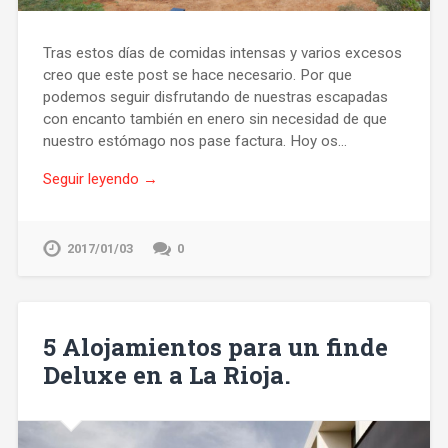
Tras estos días de comidas intensas y varios excesos
creo que este post se hace necesario. Por que
podemos seguir disfrutando de nuestras escapadas
con encanto también en enero sin necesidad de que
nuestro estómago nos pase factura. Hoy os…
Seguir leyendo →
2017/01/03
0
5 Alojamientos para un finde
Deluxe en a La Rioja.