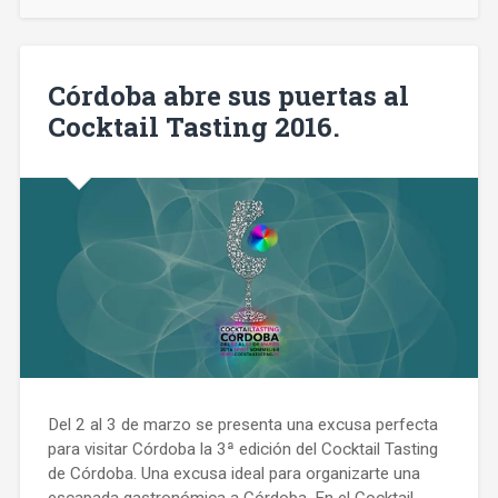
Córdoba abre sus puertas al
Cocktail Tasting 2016.
Del 2 al 3 de marzo se presenta una excusa perfecta
para visitar Córdoba la 3ª edición del Cocktail Tasting
de Córdoba. Una excusa ideal para organizarte una