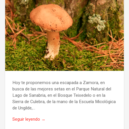
Hoy te proponemos una escapada a Zamora, en
busca de las mejores setas en el Parque Natural del
Lago de Sanabria, en el Bosque Teixedelo o en la
Sierra de Culebra, de la mano de la Escuela Micológica
de Ungilde,…
Seguir leyendo →