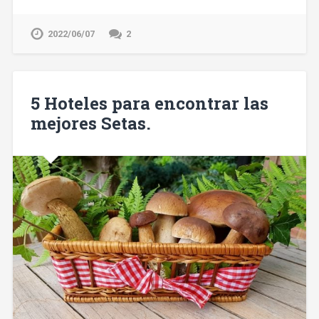
2022/06/07
2
5 Hoteles para encontrar las
mejores Setas.