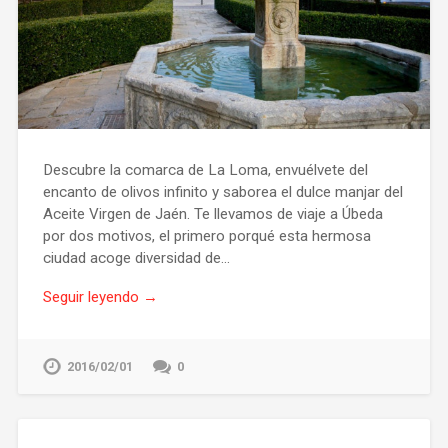
Descubre la comarca de La Loma, envuélvete del
encanto de olivos infinito y saborea el dulce manjar del
Aceite Virgen de Jaén. Te llevamos de viaje a Úbeda
por dos motivos, el primero porqué esta hermosa
ciudad acoge diversidad de…
Seguir leyendo →
2016/02/01
0