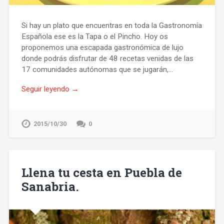
Si hay un plato que encuentras en toda la Gastronomía
Española ese es la Tapa o el Pincho. Hoy os
proponemos una escapada gastronómica de lujo
donde podrás disfrutar de 48 recetas venidas de las
17 comunidades autónomas que se jugarán,…
Seguir leyendo →
2015/10/30
0
Llena tu cesta en Puebla de
Sanabria.