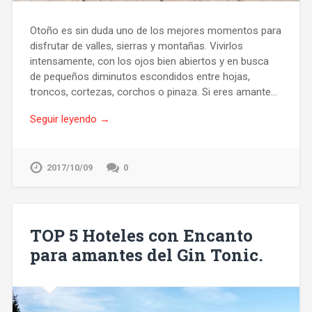
Otoño es sin duda uno de los mejores momentos para
disfrutar de valles, sierras y montañas. Vivirlos
intensamente, con los ojos bien abiertos y en busca
de pequeños diminutos escondidos entre hojas,
troncos, cortezas, corchos o pinaza. Si eres amante…
Seguir leyendo →
2017/10/09
0
TOP 5 Hoteles con Encanto
para amantes del Gin Tonic.