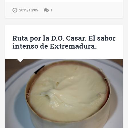
2015/10/05
1
Ruta por la D.O. Casar. El sabor
intenso de Extremadura.