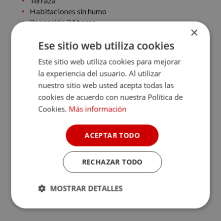
Terraza
Habitaciones sin humo
Recepción 24 horas
×
Jardín
Ese sitio web utiliza cookies
Bar
Salas de reuniones / banquetes
Este sitio web utiliza cookies para mejorar
Servicio de habitaciones
la experiencia del usuario. Al utilizar
Restaurante
nuestro sitio web usted acepta todas las
Parking
cookies de acuerdo con nuestra Política de
Los clientes pueden anular el servicio de limpieza
Cookies.
Más información
de su alojamiento durante la estancia
Envases para llevarse el desayuno
La comida que se entrega se envasa
ACEPTAR TODO
adecuadamente
Acceso a profesionales sanitarios
RECHAZAR TODO
El alojamiento proporciona termómetros a los
clientes
Mascarillas a disposición de los clientes
MOSTRAR DETALLES
Cookies
Cookies de
estrictamente
rendimiento