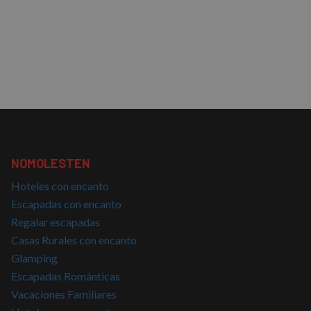
NOMOLESTEN
Hoteles con encanto
Escapadas con encanto
Regalar escapadas
Casas Rurales con encanto
Glamping
Escapadas Románticas
Vacaciones Familiares