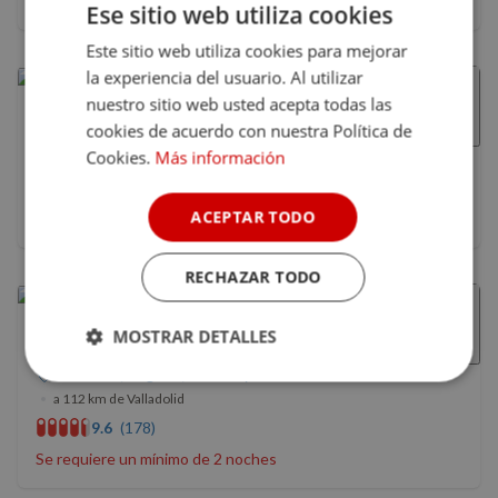
Desayuno incluido
Ese sitio web utiliza cookies
Este sitio web utiliza cookies para mejorar
la experiencia del usuario. Al utilizar
nuestro sitio web usted acepta todas las
Concejo Hospedería
cookies de acuerdo con nuestra Política de
Cookies.
Más información
Valoria la buena, Valladolid, Castilla y León
9.5
(1)
ACEPTAR TODO
No disponible en las fechas seleccionadas
RECHAZAR TODO
MOSTRAR DETALLES
La Viña
San rafael, Segovia, Castilla y León
Cookies
Cookies de
•
a 112 km de Valladolid
estrictamente
rendimiento
necesarias
9.6
(178)
Se requiere un mínimo de 2 noches