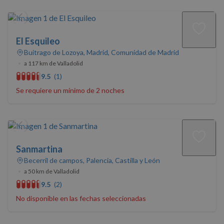
Cookies de
Cookies de
preferencias
funcionalidad
El Esquileo
Cookies no clasificadas
Buitrago de Lozoya, Madrid, Comunidad de Madrid
•
a 117 km de Valladolid
9.5
(1)
Se requiere un mínimo de 2 noches
Cookies estrictamente necesarias
Cookies de rendimiento
Sanmartina
Cookies de preferencias
Becerril de campos, Palencia, Castilla y León
Cookies de funcionalidad
•
a 50 km de Valladolid
Cookies no clasificadas
9.5
(2)
Las cookies estrictamente necesarias permiten la
No disponible en las fechas seleccionadas
funcionalidad básica del sitio web, como el inicio de
sesión del usuario y la gestión de cuentas. El sitio
web no puede utilizarse correctamente sin las