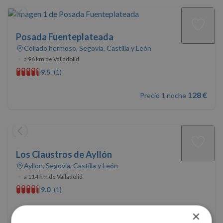
Posada Fuenteplateada
Collado hermoso, Segovia, Castilla y León
•
a 96 km de Valladolid
9.5
(1)
128 €
Precio 1 noche
Los Claustros de Ayllón
Ayllon, Segovia, Castilla y León
•
a 114 km de Valladolid
9.0
(1)
115 €
×
Precio 1 noche