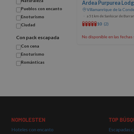
Naturaleza
Ardea Purpurea Lod
Cookies estrictam
Pueblos con encanto
Villamanrique de la Conde
•
a 51 km de Sanlúcar de Barr
Enoturismo
10
(2)
Ciudad
Las cookies estrictam
gestión de cuentas. E
No disponible en las fechas
Con pack escapada
Nombre
Con cena
PHPSESSID
Enoturismo
Románticas
CookieScriptConse
Nombre
NOMOLESTEN
TOP BÚSQ
Nombre
g_state
Provee
Nombre
Domini
Hoteles con encanto
Escapadas c
_ga_PET3GNK9C4