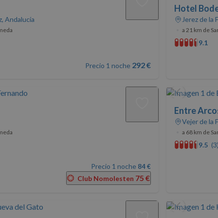
Hotel Bode
z, Andalucía
Jerez de la 
ameda
•
a 21 km de Sa
9.1
292 €
Precio 1 noche
Entre Arco
Vejer de la 
ameda
•
a 68 km de Sa
9.5
(3
Precio 1 noche
84 €
75 €
Club Nomolesten