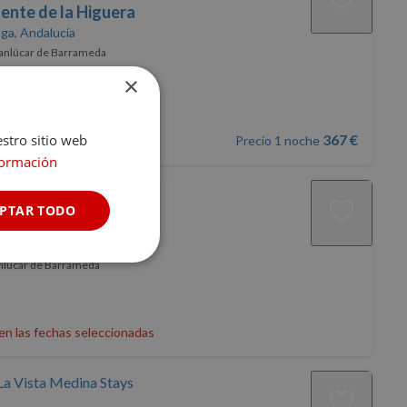
uente de la Higuera
ga, Andalucía
Sanlúcar de Barrameda
×
367 €
estro sitio web
Precio 1 noche
formación
PTAR TODO
io Ánima
Frontera, Cádiz, Andalucía
Cookies no
nlúcar de Barrameda
clasificadas
en las fechas seleccionadas