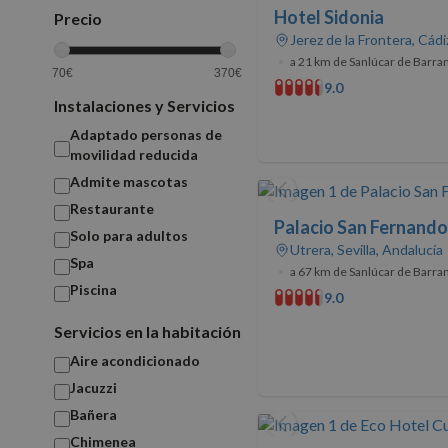
Hotel Sidonia
Precio
Jerez de la Frontera, Cádi
•
a 21 km de Sanlúcar de Barr
70€
370€
9.0
Instalaciones y Servicios
Adaptado personas de
movilidad reducida
Admite mascotas
Restaurante
Palacio San Fernando
Solo para adultos
Utrera, Sevilla, Andalucía
Spa
•
a 67 km de Sanlúcar de Barr
Piscina
9.0
Servicios en la habitación
Aire acondicionado
Jacuzzi
Bañera
Chimenea