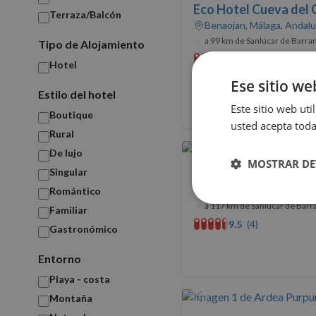
Eco Hotel Cueva del
Terraza/Balcón
Benaojan, Málaga, Andalu
•
a 99 km de Sanlúcar de Barr
Tipo de Alojamiento
9.4
Hotel
Ese sitio we
Estilo del hotel
Este sitio web uti
Boutique
usted acepta toda
Rural
De lujo
MOSTRAR DE
Singular
La Posada del Limon
Fuentes de Andalucía, Sev
Romántico
Cookies
•
a 117 km de Sanlúcar de Bar
Familiar
estrictamente
9.5
(4)
necesarias
Gastronómico
Entorno
Playa - costa
Montaña