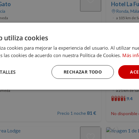
 Gato
Hotel La F
cía
Ronda, Mála
ameda
•
a 105 km de 
10
(1)
b utiliza cookies
Precio 1 noche
270 €
260 €
Club Nomolesten
liza cookies para mejorar la experiencia del usuario. Al utilizar nu
s las cookies de acuerdo con nuestra Política de Cookies.
Más in
TALLES
RECHAZAR TODO
ACE
ero
Casa Palac
illa, Andalucía
Jerez de la 
Cookies de
Cookies de
Cookies de
rameda
•
a 21 km de Sa
rendimiento
preferencias
funcionalidad
9.4
81 €
Precio 1 noche
No disponible 