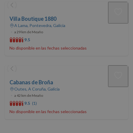
preferencias
funcionalidad
Villa Boutique 1880
A Lama, Pontevedra, Galicia
Cookies no clasificadas
•
a 29 km de Meaño
9.5
No disponible en las fechas seleccionadas
Cookies estrictamente necesarias
Cookies de rendimiento
Cabanas de Broña
Cookies de preferencias
Outes, A Coruña, Galicia
Cookies de funcionalidad
•
a 42 km de Meaño
Cookies no clasificadas
9.5
(1)
No disponible en las fechas seleccionadas
Las cookies estrictamente necesarias permiten la
funcionalidad básica del sitio web, como el inicio de
sesión del usuario y la gestión de cuentas. El sitio
web no puede utilizarse correctamente sin las
cookies estrictamente necesarias.