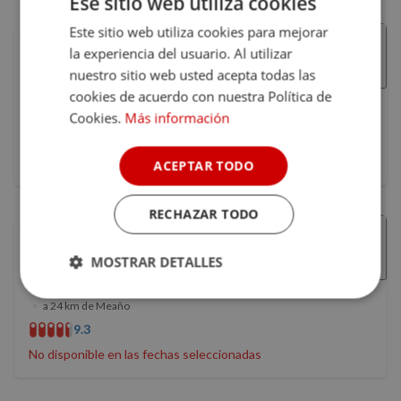
Ese sitio web utiliza cookies
Este sitio web utiliza cookies para mejorar
la experiencia del usuario. Al utilizar
Hotel Rural Entre Os Ríos
nuestro sitio web usted acepta todas las
Pobra do Caramiñal, A Coruña, Galicia
cookies de acuerdo con nuestra Política de
•
a 24 km de Meaño
Cookies.
Más información
9.5
(2)
No disponible en las fechas seleccionadas
ACEPTAR TODO
RECHAZAR TODO
MOSTRAR DETALLES
A Pedreira
Cuntis, Pontevedra, Galicia
Cookies
Cookies de
•
a 24 km de Meaño
estrictamente
rendimiento
necesarias
9.3
No disponible en las fechas seleccionadas
Cookies de
Cookies de