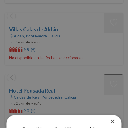
Villas Calas de Aldán
Aldan, Pontevedra, Galicia
•
a 16 km de Meaño
9.8
(9)
No disponible en las fechas seleccionadas
Hotel Pousada Real
Caldas de Reis, Pontevedra, Galicia
•
a 21 km de Meaño
9.0
(1)
No disponible en las fechas seleccionadas
×