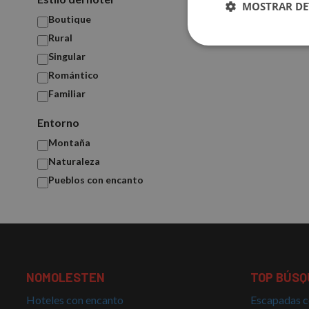
MOSTRAR DE
Boutique
Rural
Cookies
Singular
estrictamente
necesarias
Romántico
Familiar
Entorno
Montaña
Naturaleza
Cookies estrictam
Pueblos con encanto
Las cookies estrictam
gestión de cuentas. E
Nombre
PHPSESSID
NOMOLESTEN
TOP BÚSQ
Hoteles con encanto
Escapadas c