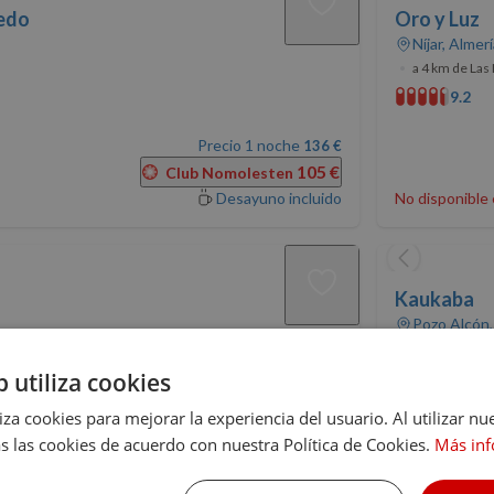
ledo
Oro y Luz
Níjar, Almer
•
a 4 km de Las
9.2
Precio 1 noche
136 €
105 €
Club Nomolesten
Desayuno incluido
No disponible 
Kaukaba
Pozo Alcón,
•
a 124 km de L
10
(1)
b utiliza cookies
liza cookies para mejorar la experiencia del usuario. Al utilizar nu
 seleccionadas
No disponible 
s las cookies de acuerdo con nuestra Política de Cookies.
Más in