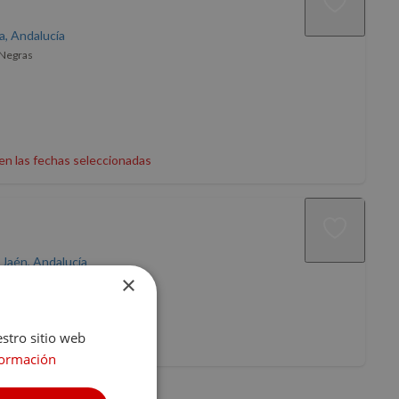
ía, Andalucía
 Negras
en las fechas seleccionadas
 Jaén, Andalucía
×
as Negras
estro sitio web
en las fechas seleccionadas
formación