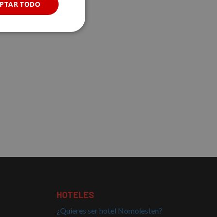
PTAR TODO
Cookies no
clasificadas
s de funcionalidad
 del usuario y la
el lenguaje PHP.
HOTELES
ue se utiliza para
. Normalmente es un
¿Quieres ser hotel Nomolesten?
usa puede ser