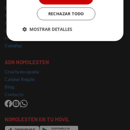
Escapadas cerca de Madrid
RECHAZAR TODO
Hoteles con Encanto Cataluña
Hoteles con Jacuzzi
MOSTRAR DETALLES
Hoteles con SPA
Hoteles con encanto España
Cookies
Cookies de
Cabañas
estrictamente
rendimiento
necesarias
ADN NOMOLESTEN
Crea tu escapada
Cookies de
Cookies de
preferencias
funcionalidad
Canjear Regalo
Blog
Contacto
Cookies no clasificadas
NOMOLESTEN EN TU MÓVIL