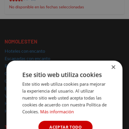
No disponible en las fechas seleccionadas
NOMOLESTEN
Hoteles con encanto
Escapadas con encanto
×
Regalar escapadas
Casas Rurales con encanto
Ese sitio web utiliza cookies
Glamping
Este sitio web utiliza cookies para mejorar
Escapadas Románticas
la experiencia del usuario. Al utilizar
Vacaciones Familiares
nuestro sitio web usted acepta todas las
Hoteles para mascotas
cookies de acuerdo con nuestra Política de
Hoteles solo para adultos
Cookies.
Más información
TOP BÚSQUEDAS
ACEPTAR TODO