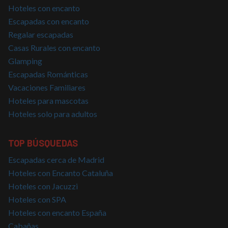
es un 
Hoteles con encanto
generad
azar, la
Escapadas con encanto
en que 
Regalar escapadas
puede s
Política de Privacidad de Google
específi
Casas Rurales con encanto
sitio, p
buen e
Glamping
es mant
estado 
Escapadas Románticas
inicio d
para un
Vacaciones Familiares
usuario
páginas
Hoteles para mascotas
CookieScriptConsent
4 semanas 2
El servi
Hoteles solo para adultos
CookieScript
días
Cookie-
nomolesten.com
Script.
utiliza e
cookie 
TOP BÚSQUEDAS
recordar
prefere
Escapadas cerca de Madrid
consent
de cook
Hoteles con Encanto Cataluña
los visi
Es nece
Hoteles con Jacuzzi
que el 
de cook
Hoteles con SPA
Cookie-
Hoteles con encanto España
Script.
funcion
Cabañas
correct