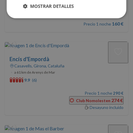
•
a 60 km de Arenys de Mar
MOSTRAR DETALLES
9.9
Cookies
Cookies de
160 €
estrictamente
rendimiento
Precio 1 noche
necesarias
Cookies de
Cookies de
preferencias
funcionalidad
Encís d'Empordà
Casavells, Girona, Cataluña
•
a 61 km de Arenys de Mar
Cookies no clasificadas
9.9
(6)
Precio 1 noche
290 €
274 €
Club Nomolesten
Desayuno incluido
Cookies estrictamente necesarias
Cookies de rendimiento