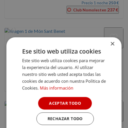
Precio 1 noche
250 €
237 €
Club Nomolesten
×
Món Sant Benet
Ese sitio web utiliza cookies
Sant Fruitós de Bages, Barcelona, Cataluña
•
a 57 km de Arenys de Mar
Este sitio web utiliza cookies para mejorar
9.5
(2)
la experiencia del usuario. Al utilizar
nuestro sitio web usted acepta todas las
206 €
Precio 1 noche
cookies de acuerdo con nuestra Política de
Con ventajas Club Nomolesten
Cookies.
Más información
ACEPTAR TODO
UMA Rural Boutique
RECHAZAR TODO
Mieres, Girona, Cataluña