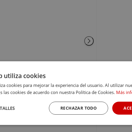
b utiliza cookies
liza cookies para mejorar la experiencia del usuario. Al utilizar nu
s las cookies de acuerdo con nuestra Política de Cookies.
Más in
 CON CENA Y VISITA A LA BODEGA EN
TALLES
RECHAZAR TODO
ACE
ia
Cookies de
Cookies de
Cookies de
rendimiento
preferencias
funcionalidad