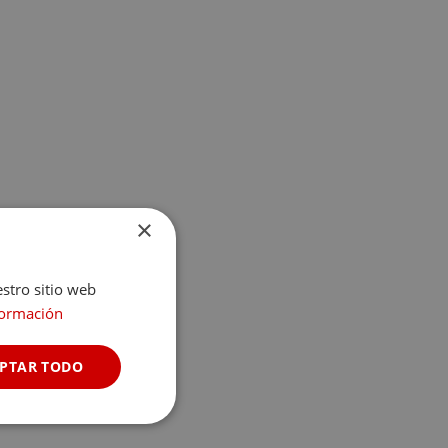
×
estro sitio web
formación
PTAR TODO
Cookies no
clasificadas