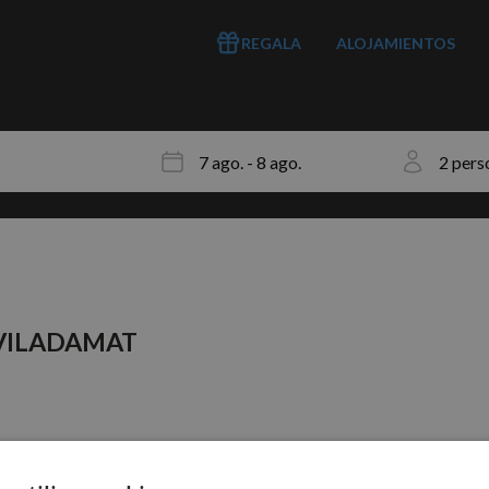
REGALA
ALOJAMIENTOS
VILADAMAT
ros aplicados.
s que pueden ser de tu interés.