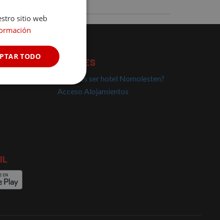
estro sitio web
formación
PTAR TODO
HOTELES
¿Quieres ser hotel Nomolesten?
Cookies no
Acceso Alojamientos
clasificadas
IL
s de funcionalidad
 del usuario y la