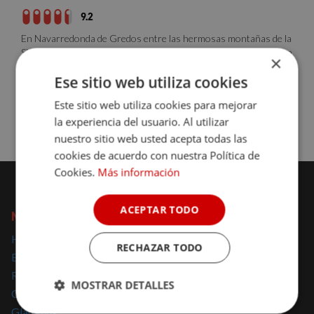
9.2
En Navarredonda de Gredos entre las hermosas montañas de la
Sierra de Gredos encontramos este alojamiento rural situado en
×
una casona del siglo XVII, ...
Ese sitio web utiliza cookies
Sin disponibilidad para la fecha
Este sitio web utiliza cookies para mejorar
Consulta disponibilidad
la experiencia del usuario. Al utilizar
nuestro sitio web usted acepta todas las
cookies de acuerdo con nuestra Política de
Cookies.
Más información
ACEPTAR TODO
NOMOLESTEN
Hoteles con encanto
RECHAZAR TODO
Escapadas con encanto
Regalar escapadas
MOSTRAR DETALLES
Casas Rurales con encanto
Glamping