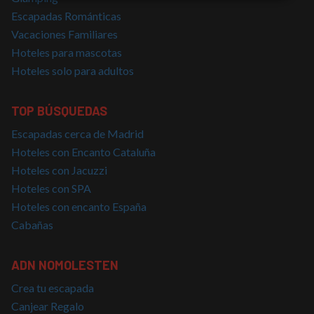
Cookies
Cookies de
estrictamente
rendimiento
Escapadas Románticas
necesarias
Vacaciones Familiares
Hoteles para mascotas
Hoteles solo para adultos
Cookies de
Cookies de
preferencias
funcionalidad
TOP BÚSQUEDAS
Escapadas cerca de Madrid
Cookies no clasificadas
Hoteles con Encanto Cataluña
Hoteles con Jacuzzi
Hoteles con SPA
Hoteles con encanto España
Cabañas
Cookies estrictamente necesarias
Cookies de rendimiento
ADN NOMOLESTEN
Cookies de preferencias
Crea tu escapada
Cookies de funcionalidad
Canjear Regalo