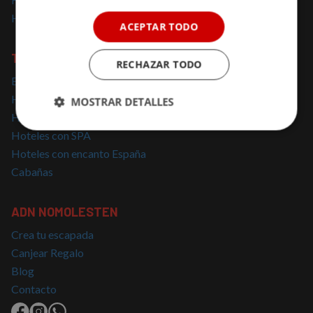
Hoteles solo para adultos
ACEPTAR TODO
TOP BÚSQUEDAS
RECHAZAR TODO
Escapadas cerca de Madrid
Hoteles con Encanto Cataluña
MOSTRAR DETALLES
Hoteles con Jacuzzi
Cookies
Cookies de
Hoteles con SPA
estrictamente
rendimiento
Hoteles con encanto España
necesarias
Cabañas
Cookies de
Cookies de
ADN NOMOLESTEN
preferencias
funcionalidad
Crea tu escapada
Canjear Regalo
Blog
Cookies no clasificadas
Contacto