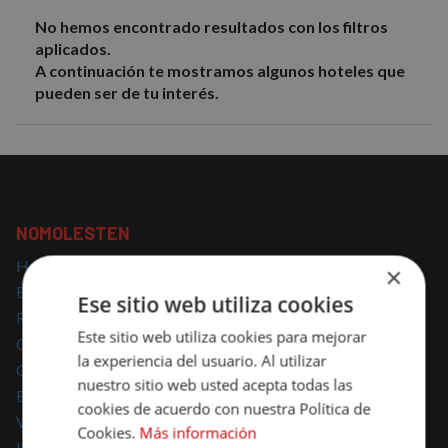
No hemos encontrado resultados con los filtros
aplicados.
A continuación te mostramos algunos hoteles que
pueden ser de tu interés.
NOMOLESTEN
Hoteles con encanto
×
Escapadas con encanto
Ese sitio web utiliza cookies
Regalar escapadas
Este sitio web utiliza cookies para mejorar
Casas Rurales con encanto
la experiencia del usuario. Al utilizar
Glamping
nuestro sitio web usted acepta todas las
Escapadas Románticas
cookies de acuerdo con nuestra Política de
Vacaciones Familiares
Cookies.
Más información
Hoteles para mascotas