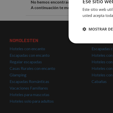
Ese sitio we
No hemos encontrado resultados con los filt
A continuación te mostramos algunos hotele
Este sitio web uti
usted acepta toda
MOSTRAR DE
NOMOLESTEN
TOP BÚSQ
Cookies
estrictamente
Hoteles con encanto
Escapadas c
necesarias
Escapadas con encanto
Hoteles con
Regalar escapadas
Hoteles con
Casas Rurales con encanto
Hoteles con
Glamping
Hoteles con
Escapadas Románticas
Cabañas
Vacaciones Familiares
Cookies estrictam
Hoteles para mascotas
Hoteles solo para adultos
Las cookies estrictam
gestión de cuentas. E