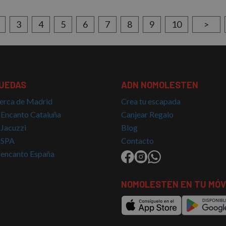
1 año 1 mes
Esta cookie es establecida por Doubleclick y lleva a cabo 
 LLC
cómo el usuario final utiliza el sitio web y cualquier publi
lick.net
final haya visto antes de visitar dicho sitio web.
3
4
5
6
7
8
9
10
>
UEDAS
ADN NOMOLESTEN
erca de Madrid
Crea tu escapada
 Encanto Cataluña
Canjear Regalo
 Jacuzzi
Blog
 SPA
Contacto
 encanto España
NOMOLESTEN EN TU MÓV