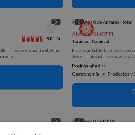
ANSARES HOTEL
9.0
(3)
Tarancón (Cuenca)
Mediterráneo se encuentra el Duna
En la localidad de Tarancón (Cuenc
frente ...
desde la autopista, se encuentra An
Podrás añadir:
Gastronomía
Productos y S
+
NIWA