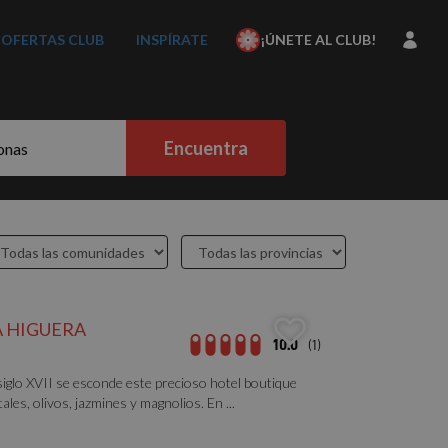
OFERTAS CLUB
INSPÍRATE
¡ÚNETE AL CLUB!
Encuentra
A HIGUERA
10.0
(1)
siglo XVII se esconde este precioso hotel boutique
ales, olivos, jazmines y magnolios. En ...