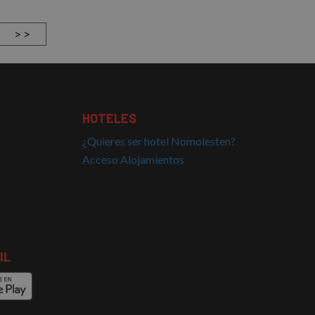
información sobre
cidad que el usuario
> >
HOTELES
¿Quieres ser hotel Nomolesten?
Acceso Alojamientos
IL