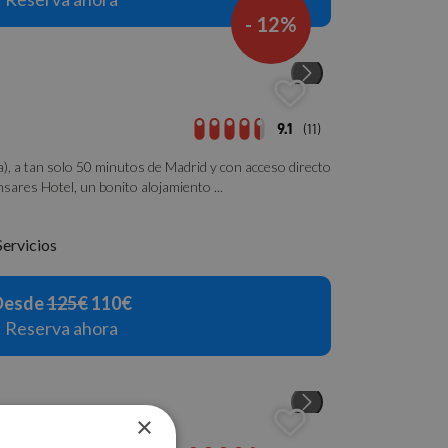
- 12%
9.1
(11)
a), a tan solo 50 minutos de Madrid y con acceso directo
sares Hotel, un bonito alojamiento ...
ervicios
Desde
125€
110€
Reserva ahora
×