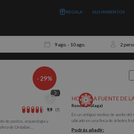
REGALA
ALOJAMIENTOS
- 29%
HOTEL LA FUENTE DE L
Ronda (Málaga)
9.9
(7)
En un antiguo molino de aceite del 
ubicado en una finca de árboles frut
ado de pastos, arqueología y
era de Urdaibai ...
Podrás añadir: