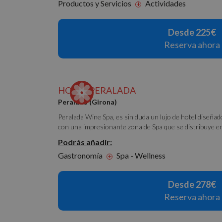
Productos y Servicios
Actividades
+
Nombre
PHPSESSID
Desde 225€
Reserva ahora
CookieScriptConse
HOTEL PERALADA
Peralada (Girona)
Peralada Wine Spa, es sin duda un lujo de hotel diseñado
con una impresionante zona de Spa que se distribuye en 
Nombre
Nombre
Podrás añadir:
g_state
Provee
Nombre
Domini
Gastronomía
Spa - Wellness
+
_ga_PET3GNK9C4
_fbp
Meta P
Inc.
_ga
.nomol
Desde 278€
Reserva ahora
_gcl_au
Google
.nomol