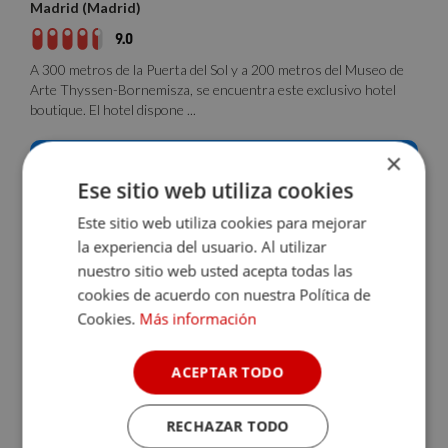
Madrid (Madrid)
9.0
A 300 metros de la Puerta del Sol y a 200 metros del Museo de
Arte Thyssen-Bornemisza, se encuentra este exclusivo hotel
boutique. El hotel dispone ...
Sin disponibilidad para la fecha
×
Consulta disponibilidad
Ese sitio web utiliza cookies
Este sitio web utiliza cookies para mejorar
la experiencia del usuario. Al utilizar
nuestro sitio web usted acepta todas las
cookies de acuerdo con nuestra Política de
Cookies.
Más información
ACEPTAR TODO
RECHAZAR TODO