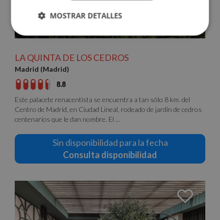
MOSTRAR DETALLES
Cookies
Cookies de
estrictamente
rendimiento
necesarias
LA QUINTA DE LOS CEDROS
Madrid (Madrid)
8.8
Cookies de
Cookies de
preferencias
funcionalidad
Este palacete renacentista se encuentra a tan sólo 8 km. del
Centro de Madrid, en Ciudad Lineal, rodeado de jardín de cedros
centenarios que le dan nombre. El ...
Cookies no clasificadas
Sin disponibilidad para la fecha
Consulta disponibilidad
Cookies estrictamente necesarias
Cookies de rendimiento