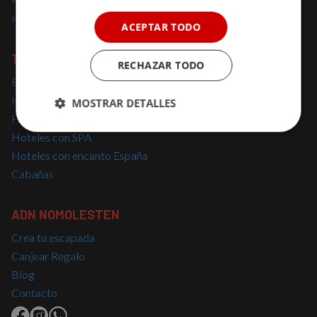
Hoteles solo para adultos
ACEPTAR TODO
TOP BÚSQUEDAS
RECHAZAR TODO
Escapadas cerca de Madrid
Hoteles con Encanto Cataluña
MOSTRAR DETALLES
Hoteles con Jacuzzi
Cookies
Cookies de
Hoteles con SPA
estrictamente
rendimiento
Hoteles con encanto España
necesarias
Cabañas
Cookies de
Cookies de
ADN NOMOLESTEN
preferencias
funcionalidad
Crea tu escapada
Canjear Regalo
Blog
Cookies no clasificadas
Contacto