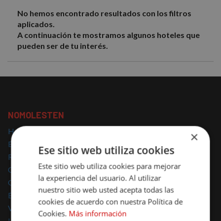
No hemos encontrado resultados con los filtros
aplicados.
A continuación te mostramos algunos hoteles que
pueden ser de tu interés.
NOMOLESTEN
Hoteles con encanto
×
Escapadas con encanto
Ese sitio web utiliza cookies
Regalar escapadas
Este sitio web utiliza cookies para mejorar
Casas Rurales con encanto
la experiencia del usuario. Al utilizar
Glamping
nuestro sitio web usted acepta todas las
Escapadas Románticas
cookies de acuerdo con nuestra Política de
Vacaciones Familiares
Cookies.
Más información
Hoteles para mascotas