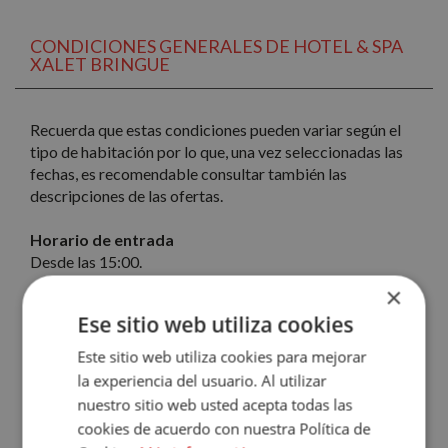
CONDICIONES GENERALES DE HOTEL & SPA
XALET BRINGUE
Recuerda que estas condiciones pueden variar según el
tipo de habitación por lo que, una vez seleccionadas las
fechas, es recomendable consultar también las
descripciones de las ofertas.
Horario de entrada
Desde las 15:00.
×
Horario de salida
Ese sitio web utiliza cookies
Hasta las 12:00
Este sitio web utiliza cookies para mejorar
Animales de compañía y mascotas
la experiencia del usuario. Al utilizar
No permitidos
nuestro sitio web usted acepta todas las
cookies de acuerdo con nuestra Política de