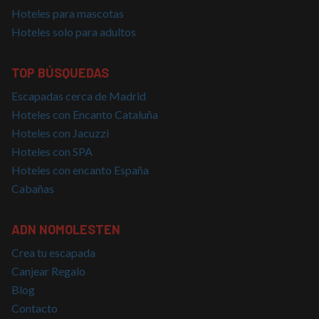
campañas 
información
Hoteles para mascotas
los inform
sobre cómo
de análisis
el usuario
Hoteles solo para adultos
sitios.
final utiliza
el sitio web
y cualquier
publicidad
TOP BÚSQUEDAS
que el
usuario final
Escapadas cerca de Madrid
haya visto
antes de
Hoteles con Encanto Cataluña
visitar dicho
sitio web.
Hoteles con Jacuzzi
Hoteles con SPA
Hoteles con encanto España
Cabañas
ADN NOMOLESTEN
Crea tu escapada
Canjear Regalo
Blog
Contacto