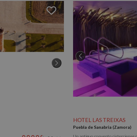
HOTEL LAS TREIXAS
Puebla de Sanabria (Zamora)
Un antiguo convento cisterciense d