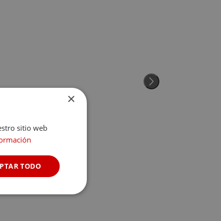
×
estro sitio web
formación
PTAR TODO
Cookies no
clasificadas