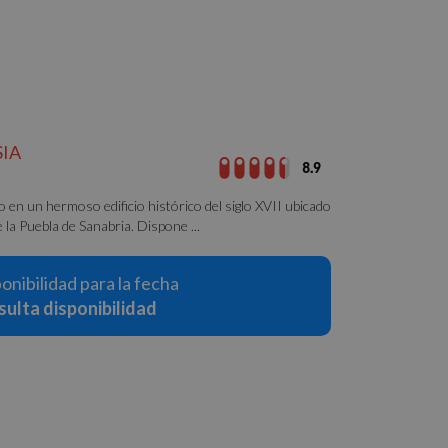
s de funcionalidad
SIA
8.9
 del usuario y la
 en un hermoso edificio histórico del siglo XVII ubicado
e la Puebla de Sanabria. Dispone ...
el lenguaje PHP.
ponibilidad para la fecha
ue se utiliza para
ulta disponibilidad
. Normalmente es un
usa puede ser
 mantener un estado
nas.
e para recordar las
os visitantes. Es
-Script.com