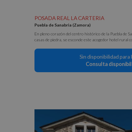
POSADA REAL LA CARTERIA
Puebla de Sanabria (Zamora)
En pleno corazón del centro histórico de la Puebla de S
Cookies estrictam
casas de piedra, se esconde este acogedor hotel rural co
Las cookies estrictam
Sin disponibilidad para 
gestión de cuentas. E
Consulta disponibi
Nombre
PHPSESSID
CookieScriptConse