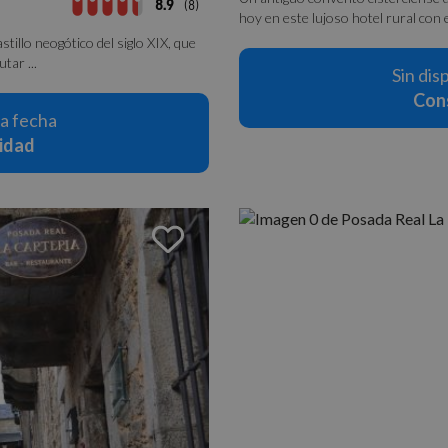
8.9
(8)
hoy en este lujoso hotel rural con e
illo neogótico del siglo XIX, que
tar ...
Sin dis
Cons
la fecha
lidad