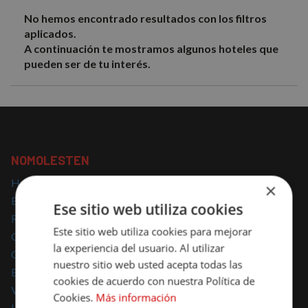
No hemos encontrado resultados con los filtros
aplicados.
A continuación te mostramos algunos hoteles que
pueden ser de tu interés.
NOMOLESTEN
Hoteles con encanto
×
Escapadas con encanto
Ese sitio web utiliza cookies
Regalar escapadas
Este sitio web utiliza cookies para mejorar
Casas Rurales con encanto
la experiencia del usuario. Al utilizar
Glamping
nuestro sitio web usted acepta todas las
Escapadas Románticas
cookies de acuerdo con nuestra Política de
Vacaciones Familiares
Cookies.
Más información
Hoteles para mascotas