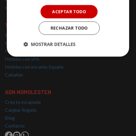
Hoteles solo para adultos
ACEPTAR TODO
TOP BÚSQUEDAS
RECHAZAR TODO
Escapadas cerca de Madrid
Hoteles con Encanto Cataluña
MOSTRAR DETALLES
Hoteles con Jacuzzi
Cookies
Cookies de
Hoteles con SPA
estrictamente
rendimiento
Hoteles con encanto España
necesarias
Cabañas
Cookies de
Cookies de
ADN NOMOLESTEN
preferencias
funcionalidad
Crea tu escapada
Canjear Regalo
Blog
Cookies no clasificadas
Contacto