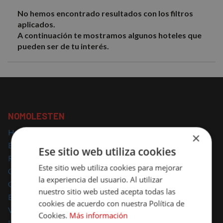
No hemos encontrado resultados con los filtros
aplicados.
A continuación te mostramos algunos hoteles que
pueden ser de tu interés.
NOMOLESTEN
Hoteles con encanto
×
Escapadas con encanto
Ese sitio web utiliza cookies
Regalar escapadas
Este sitio web utiliza cookies para mejorar
Casas Rurales con encanto
la experiencia del usuario. Al utilizar
Glamping
nuestro sitio web usted acepta todas las
Escapadas Románticas
cookies de acuerdo con nuestra Política de
Vacaciones Familiares
Cookies.
Más información
Hoteles para mascotas