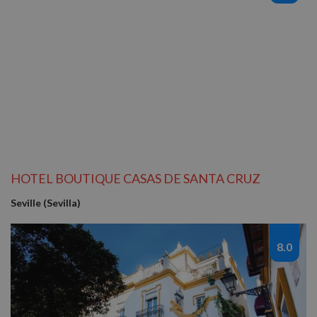
Cookies estrictamente necesarias
Cookies de rendimiento
Cookies de preferencias
Cookies de funcionalidad
Cookies no clasificadas
Las cookies estrictamente necesarias permiten la
funcionalidad básica del sitio web, como el inicio de
sesión del usuario y la gestión de cuentas. El sitio
web no puede utilizarse correctamente sin las
cookies estrictamente necesarias.
HOTEL BOUTIQUE CASAS DE SANTA CRUZ
Proveedor
/
Nombre
Vencimiento
Descrip
Dominio
Seville (Sevilla)
PHPSESSID
Sesión
Cookie
PHP.net
generad
nomolesten.com
aplicac
basadas
8.0
lenguaj
Este es
identifi
de prop
general
utiliza 
mantene