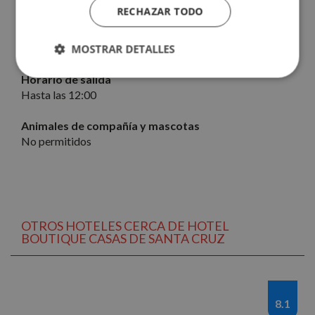
descripciones de las ofertas.
RECHAZAR TODO
Horario de entrada
Desde las 14:00.
MOSTRAR DETALLES
Horario de salida
Cookies
Cookies de
estrictamente
rendimiento
Hasta las 12:00
necesarias
Animales de compañía y mascotas
No permitidos
Cookies de
Cookies de
preferencias
funcionalidad
Cookies no clasificadas
OTROS HOTELES CERCA DE HOTEL
BOUTIQUE CASAS DE SANTA CRUZ
8.1