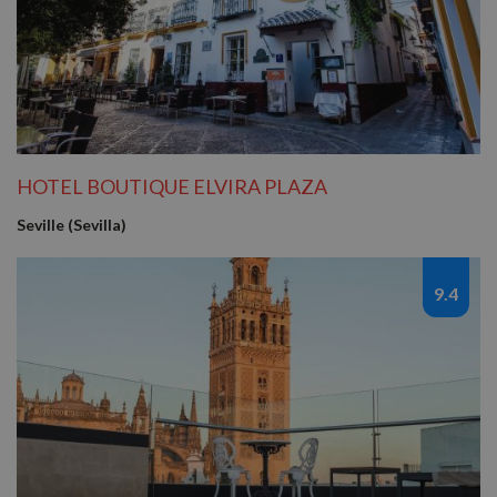
variable
sesión 
usuario
Normal
es un 
generad
azar, la
en que 
puede s
Política de Privacidad de Google
específi
sitio, p
buen e
HOTEL BOUTIQUE ELVIRA PLAZA
es mant
estado 
inicio d
Seville (Sevilla)
para un
usuario
páginas
9.4
CookieScriptConsent
4 semanas 2
El servi
CookieScript
días
Cookie-
nomolesten.com
Script.
utiliza e
cookie 
recordar
prefere
consent
de cook
los visi
Es nece
que el 
de cook