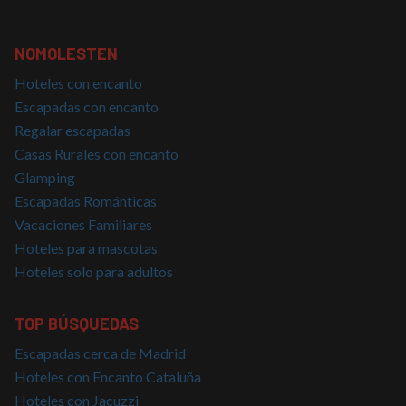
que el
usuario final
haya visto
antes de
NOMOLESTEN
visitar dicho
sitio web.
Hoteles con encanto
Escapadas con encanto
Regalar escapadas
Casas Rurales con encanto
Glamping
Escapadas Románticas
Vacaciones Familiares
Hoteles para mascotas
Hoteles solo para adultos
TOP BÚSQUEDAS
Escapadas cerca de Madrid
Hoteles con Encanto Cataluña
Hoteles con Jacuzzi