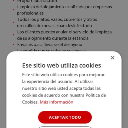
Proporciona factura
Limpieza del alojamiento realizada por empresas
profesionales
Todos los platos, vasos, cubiertos y otros
utensilios de mesa se han desinfectado
Los clientes pueden anular el servicio de limpieza
de su alojamiento durante la estancia
Envases para llevarse el desayuno
La comida que se entrega se envasa
×
adecuadamente
Acceso a profesionales sanitarios
Ese sitio web utiliza cookies
Este sitio web utiliza cookies para mejorar
la experiencia del usuario. Al utilizar
CONDICIONES GENERALES DE HOTEL
nuestro sitio web usted acepta todas las
BOUTIQUE CASAS DE SANTA CRUZ
cookies de acuerdo con nuestra Política de
Cookies.
Más información
Recuerda que estas condiciones pueden variar según el
tipo de habitación por lo que, una vez seleccionadas las
ACEPTAR TODO
fechas, es recomendable consultar también las