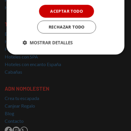
Hoteles solo para adultos
ACEPTAR TODO
TOP BÚSQUEDAS
RECHAZAR TODO
Escapadas cerca de Madrid
Hoteles con Encanto Cataluña
MOSTRAR DETALLES
Hoteles con Jacuzzi
Cookies
Cookies de
Hoteles con SPA
estrictamente
rendimiento
Hoteles con encanto España
necesarias
Cabañas
Cookies de
Cookies de
ADN NOMOLESTEN
preferencias
funcionalidad
Crea tu escapada
Canjear Regalo
Blog
Cookies no clasificadas
Contacto