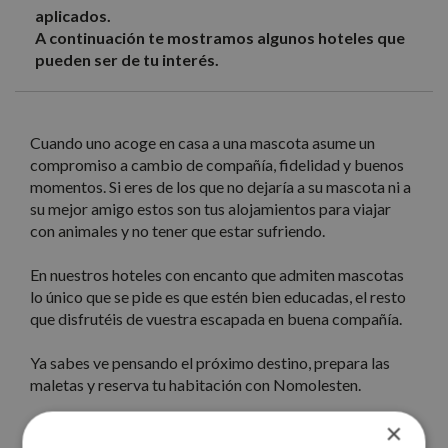
aplicados.
A continuación te mostramos algunos hoteles que
pueden ser de tu interés.
Cuando uno acoge en casa a una mascota asume un
compromiso a cambio de compañía, fidelidad y buenos
momentos. Si eres de los que no dejaría a su mascota ni a
su mejor amigo estos son tus alojamientos para viajar
con animales y no tener que estar sufriendo.
En nuestros hoteles con encanto que admiten mascotas
lo único que se pide es que estén bien educadas, el resto
que disfrutéis de vuestra escapada en buena compañía.
Ya sabes ve pensando el próximo destino, prepara las
maletas y reserva tu habitación con Nomolesten.
×