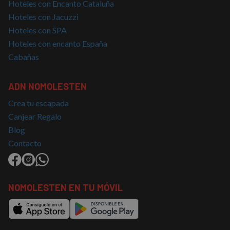
Hoteles con Encanto Cataluña
Cookies de
Cookies de
preferencias
funcionalidad
Hoteles con Jacuzzi
Hoteles con SPA
Hoteles con encanto España
Cookies no clasificadas
Cabañas
ADN NOMOLESTEN
Crea tu escapada
Canjear Regalo
Cookies estrictamente necesarias
Blog
Cookies de rendimiento
Contacto
Cookies de preferencias
Cookies de funcionalidad
Cookies no clasificadas
NOMOLESTEN EN TU MÓVIL
Las cookies estrictamente necesarias permiten la
funcionalidad básica del sitio web, como el inicio de
sesión del usuario y la gestión de cuentas. El sitio
web no puede utilizarse correctamente sin las