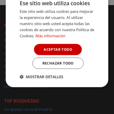
Ese sitio web utiliza cookies
Este sitio web utiliza cookies para mejorar
la experiencia del usuario. Al utilizar
nuestro sitio web usted acepta todas las
NOMOLESTEN
cookies de acuerdo con nuestra Política de
Hoteles con encanto
Cookies.
Más información
Escapadas con encanto
Regalar escapadas
ACEPTAR TODO
Casas Rurales con encanto
Glamping
RECHAZAR TODO
Escapadas Románticas
Vacaciones Familiares
MOSTRAR DETALLES
Hoteles para mascotas
Hoteles solo para adultos
Cookies
Cookies de
estrictamente
rendimiento
necesarias
TOP BÚSQUEDAS
Escapadas cerca de Madrid