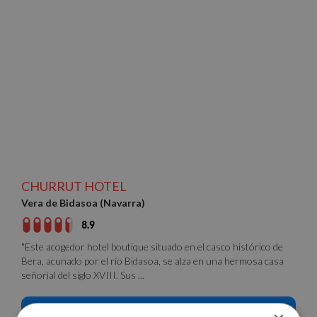
CHURRUT HOTEL
Vera de Bidasoa (Navarra)
8.9
"Este acogedor hotel boutique situado en el casco histórico de
Bera, acunado por el río Bidasoa, se alza en una hermosa casa
señorial del siglo XVIII. Sus ...
Sin disponibilidad para la fecha