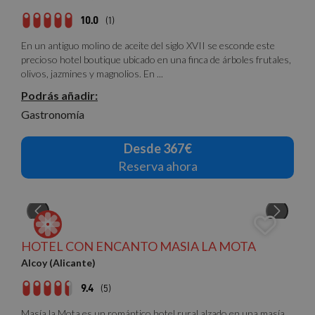
10.0
(1)
En un antiguo molino de aceite del siglo XVII se esconde este
precioso hotel boutique ubicado en una finca de árboles frutales,
olivos, jazmines y magnolios. En ...
Podrás añadir:
Gastronomía
Desde 367€
Reserva ahora
HOTEL CON ENCANTO MASIA LA MOTA
Alcoy (Alicante)
9.4
(5)
Masía la Mota es un romántico hotel rural alzado en una masía