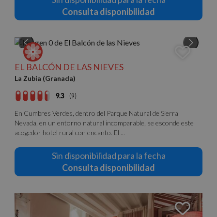
web no puede utilizarse correctamente sin las
Consulta disponibilidad
cookies estrictamente necesarias.
Proveedor
/
Nombre
Vencimiento
Descrip
Dominio
PHPSESSID
Sesión
Cookie
PHP.net
generad
nomolesten.com
aplicac
EL BALCÓN DE LAS NIEVES
basadas
lenguaj
La Zubia (Granada)
Este es
identifi
de prop
9.3
(9)
general
utiliza 
En Cumbres Verdes, dentro del Parque Natural de Sierra
mantene
variable
Nevada, en un entorno natural incomparable, se esconde este
sesión 
acogedor hotel rural con encanto. El ...
usuario
Normal
es un 
Sin disponibilidad para la fecha
generad
azar, la
Consulta disponibilidad
en que 
puede s
Política de Privacidad de Google
específi
sitio, p
buen e
es mant
estado 
inicio d