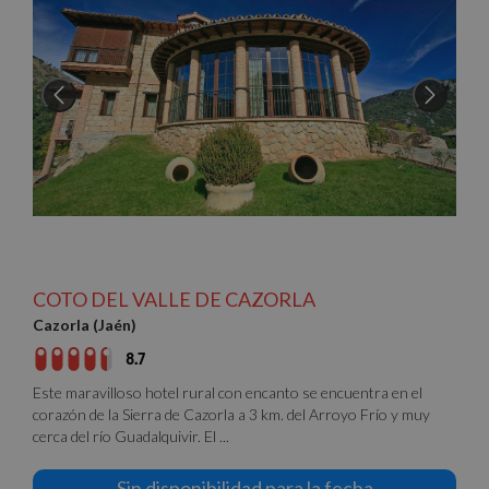
Cookies de
Cookies de
preferencias
funcionalidad
Cookies no clasificadas
Cookies estrictamente necesarias
COTO DEL VALLE DE CAZORLA
Cookies de rendimiento
Cazorla (Jaén)
Cookies de preferencias
8.7
Cookies de funcionalidad
Este maravilloso hotel rural con encanto se encuentra en el
Cookies no clasificadas
corazón de la Sierra de Cazorla a 3 km. del Arroyo Frío y muy
cerca del río Guadalquivir. El ...
Las cookies estrictamente necesarias permiten la
funcionalidad básica del sitio web, como el inicio de
sesión del usuario y la gestión de cuentas. El sitio
Sin disponibilidad para la fecha