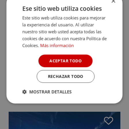
×
Consulta disponibilidad
Ese sitio web utiliza cookies
Este sitio web utiliza cookies para mejorar
la experiencia del usuario. Al utilizar
nuestro sitio web usted acepta todas las
CONSOLACIÓN
cookies de acuerdo con nuestra Política de
Monroyo (Teruel)
Cookies.
Más información
8.9
(14)
ACEPTAR TODO
En el Matarraña, en plena naturaleza, sorprende encontrarse
con este singular hotel, creado entorno a un edificio principal y
diversos cubos perfectamente ...
RECHAZAR TODO
Sin disponibilidad para la fecha
MOSTRAR DETALLES
Consulta disponibilidad
Cookies
Cookies de
estrictamente
rendimiento
necesarias