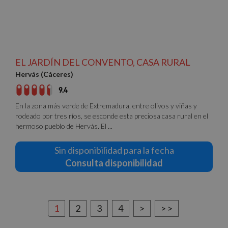
identificad
antes de
de cliente.
visitar dicho
incluye en
sitio web.
cada solici
de página 
IDE
1 año 1 mes
Esta cookie
Google LLC
un sitio y s
es
.doubleclick.net
utiliza para
establecida
calcular los
por
datos de
Doubleclick
EL JARDÍN DEL CONVENTO, CASA RURAL
visitantes,
y lleva a
sesiones y
Hervás (Cáceres)
cabo
campañas 
información
los inform
sobre cómo
9.4
de análisis
el usuario
sitios.
final utiliza
En la zona más verde de Extremadura, entre olivos y viñas y
el sitio web
rodeado por tres ríos, se esconde esta preciosa casa rural en el
y cualquier
publicidad
hermoso pueblo de Hervás. El ...
que el
usuario final
haya visto
Sin disponibilidad para la fecha
antes de
visitar dicho
Consulta disponibilidad
sitio web.
1
2
3
4
>
> >