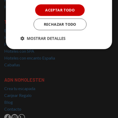
Hoteles solo para adultos
ACEPTAR TODO
TOP BÚSQUEDAS
RECHAZAR TODO
Escapadas cerca de Madrid
Hoteles con Encanto Cataluña
MOSTRAR DETALLES
Hoteles con Jacuzzi
Cookies
Cookies de
Hoteles con SPA
estrictamente
rendimiento
Hoteles con encanto España
necesarias
Cabañas
Cookies de
Cookies de
ADN NOMOLESTEN
preferencias
funcionalidad
Crea tu escapada
Canjear Regalo
Blog
Cookies no clasificadas
Contacto