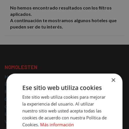
No hemos encontrado resultados con los filtros
aplicados.
A continuación te mostramos algunos hoteles que
pueden ser de tu interés.
NOMOLESTEN
Hoteles con encanto
×
Escapadas con encanto
Ese sitio web utiliza cookies
Regalar escapadas
Este sitio web utiliza cookies para mejorar
Casas Rurales con encanto
la experiencia del usuario. Al utilizar
Glamping
nuestro sitio web usted acepta todas las
Escapadas Románticas
cookies de acuerdo con nuestra Política de
Vacaciones Familiares
Cookies.
Más información
Hoteles para mascotas