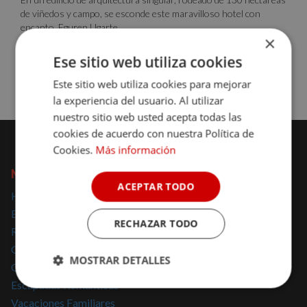
de viñedos y campo, se esconde este maravilloso hotel con
encanto. Eguren Ugarte ...
×
Ese sitio web utiliza cookies
Sin disponibilidad para la fecha
Consulta disponibilidad
Este sitio web utiliza cookies para mejorar
la experiencia del usuario. Al utilizar
nuestro sitio web usted acepta todas las
cookies de acuerdo con nuestra Política de
Cookies.
Más información
NOMOLESTEN
ACEPTAR TODO
Hoteles con encanto
Escapadas con encanto
RECHAZAR TODO
Regalar escapadas
Casas Rurales con encanto
MOSTRAR DETALLES
Glamping
Escapadas Románticas
Cookies
Cookies de
estrictamente
rendimiento
Vacaciones Familiares