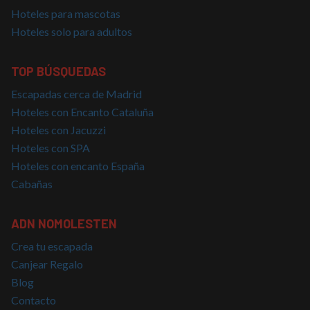
necesarias
Hoteles para mascotas
Hoteles solo para adultos
Cookies de
Cookies de
preferencias
funcionalidad
TOP BÚSQUEDAS
Escapadas cerca de Madrid
Hoteles con Encanto Cataluña
Cookies no clasificadas
Hoteles con Jacuzzi
Hoteles con SPA
Hoteles con encanto España
Cabañas
Cookies estrictamente necesarias
ADN NOMOLESTEN
Cookies de rendimiento
Crea tu escapada
Cookies de preferencias
Canjear Regalo
Cookies de funcionalidad
Blog
Cookies no clasificadas
Contacto