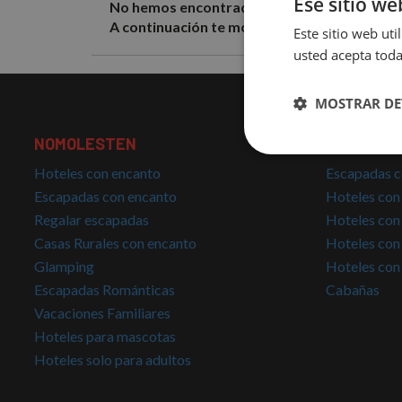
Ese sitio we
No hemos encontrado resultados con los filt
A continuación te mostramos algunos hotele
Este sitio web uti
usted acepta toda
MOSTRAR DE
NOMOLESTEN
TOP BÚSQ
Cookies
estrictamente
Hoteles con encanto
Escapadas c
necesarias
Escapadas con encanto
Hoteles con
Regalar escapadas
Hoteles con
Casas Rurales con encanto
Hoteles con
Glamping
Hoteles con
Escapadas Románticas
Cabañas
Vacaciones Familiares
Cookies estrictam
Hoteles para mascotas
Hoteles solo para adultos
Las cookies estrictam
gestión de cuentas. E