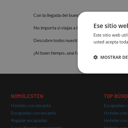
Con la llegada del buen tiempo la piscina se conv
Ese sitio we
No importa si viajas a la
playa
,
montaña
o interio
Este sitio web uti
Descubre todos nuestros hoteles con encanto con 
usted acepta toda
¡Al buen tiempo...una fabulosa piscina!
MOSTRAR DE
Cookies
estrictamente
necesarias
NOMOLESTEN
TOP BÚSQ
Hoteles con encanto
Escapadas c
Escapadas con encanto
Hoteles con
Regalar escapadas
Hoteles con
Cookies estrictam
Casas Rurales con encanto
Hoteles con