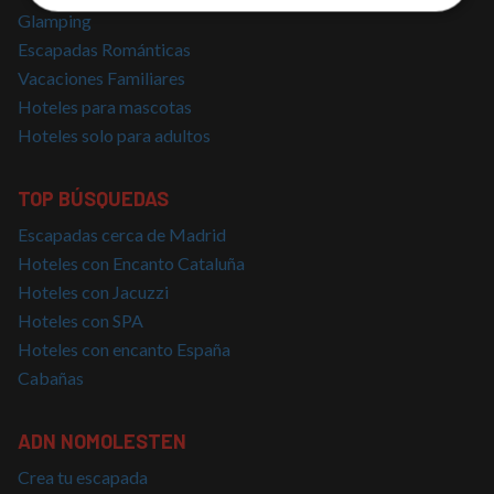
Cookies
Cookies de
Glamping
estrictamente
rendimiento
Escapadas Románticas
necesarias
Vacaciones Familiares
Hoteles para mascotas
Hoteles solo para adultos
Cookies de
Cookies de
preferencias
funcionalidad
TOP BÚSQUEDAS
Escapadas cerca de Madrid
Cookies no clasificadas
Hoteles con Encanto Cataluña
Hoteles con Jacuzzi
Hoteles con SPA
Hoteles con encanto España
Cabañas
Cookies estrictamente necesarias
Cookies de rendimiento
ADN NOMOLESTEN
Cookies de preferencias
Crea tu escapada
Cookies de funcionalidad