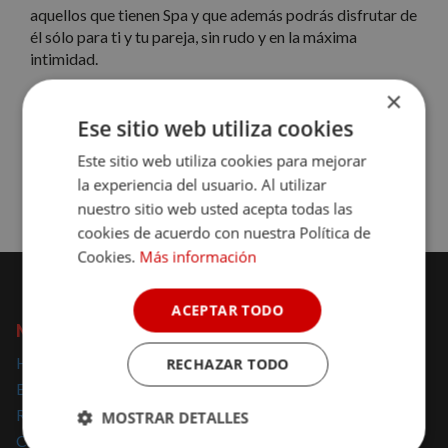
aquellos que tienen Spa y que además podrás disfrutar de
él sólo para ti y tu pareja, sin rudo y en la máxima
intimidad.
×
Un momento romántico para dos.
Ese sitio web utiliza cookies
Reserva ahora tu Spa Privado y disfruta de un fin de
Este sitio web utiliza cookies para mejorar
semana inolvidable.
la experiencia del usuario. Al utilizar
nuestro sitio web usted acepta todas las
cookies de acuerdo con nuestra Política de
Cookies.
Más información
ACEPTAR TODO
NOMOLESTEN
Hoteles con encanto
RECHAZAR TODO
Escapadas con encanto
Regalar escapadas
MOSTRAR DETALLES
Casas Rurales con encanto