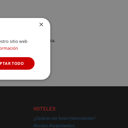
×
po necesario para cada cosa.
estro sitio web
formación
PTAR TODO
Cookies no
clasificadas
HOTELES
¿Quieres ser hotel Nomolesten?
Acceso Alojamientos