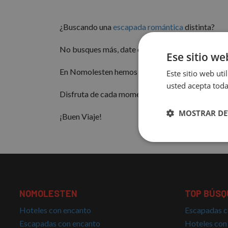
¿Buscando una
escapada romántica
distinta?
No busques más, date el gustazo de disfrutar de t
Ese sitio we
En Nomolesten hemos seleccionado Hoteles con E
Este sitio web uti
usted acepta toda
Disfruta de cada momento y el desayuno no tien
MOSTRAR DE
¡Buen Viaje!
Cookies
estrictamente
necesarias
NOMOLESTEN
TOP BÚSQ
Hoteles con encanto
Escapadas c
Escapadas con encanto
Hoteles con