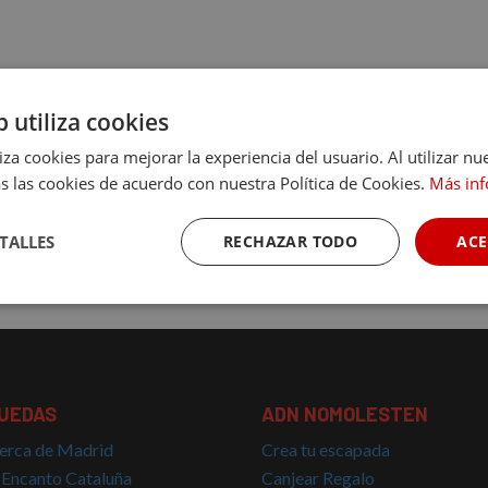
u tiempo sin prisas, con total intimidad y romanticismo.
b utiliza cookies
ncanto con Desayuno en la habitación, para que te tomes el tiem
liza cookies para mejorar la experiencia del usuario. Al utilizar nu
s las cookies de acuerdo con nuestra Política de Cookies.
Más in
e porque ser menos.
TALLES
RECHAZAR TODO
ACE
Cookies de
Cookies de
Cookies de
rendimiento
preferencias
funcionalidad
UEDAS
ADN NOMOLESTEN
erca de Madrid
Crea tu escapada
 Encanto Cataluña
Canjear Regalo