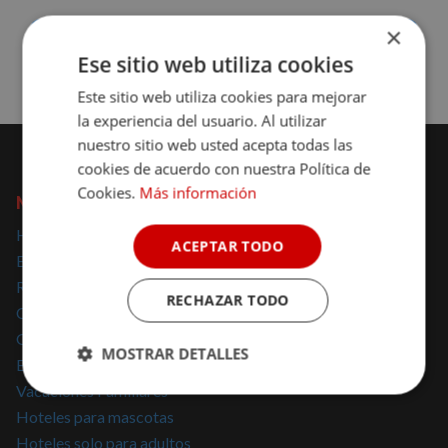
×
Sin disponibilidad para la fecha
Consulta disponibilidad
Ese sitio web utiliza cookies
Este sitio web utiliza cookies para mejorar
la experiencia del usuario. Al utilizar
nuestro sitio web usted acepta todas las
cookies de acuerdo con nuestra Política de
Cookies.
Más información
NOMOLESTEN
Hoteles con encanto
ACEPTAR TODO
Escapadas con encanto
Regalar escapadas
RECHAZAR TODO
Casas Rurales con encanto
Glamping
MOSTRAR DETALLES
Escapadas Románticas
Vacaciones Familiares
Cookies
Cookies de
estrictamente
rendimiento
Hoteles para mascotas
necesarias
Hoteles solo para adultos