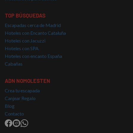
TOP BÚSQUEDAS
Cookies de
Cookies de
preferencias
funcionalidad
Escapadas cerca de Madrid
Hoteles con Encanto Cataluña
Hoteles con Jacuzzi
Cookies no clasificadas
Hoteles con SPA
Hoteles con encanto España
Cabañas
ADN NOMOLESTEN
Cookies estrictamente necesarias
Crea tu escapada
Cookies de rendimiento
Canjear Regalo
Cookies de preferencias
Blog
Cookies de funcionalidad
Contacto
Cookies no clasificadas
Las cookies estrictamente necesarias permiten la