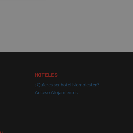
clasificadas
s de funcionalidad
 del usuario y la
HOTELES
¿Quieres ser hotel Nomolesten?
Acceso Alojamientos
el lenguaje PHP.
ue se utiliza para
. Normalmente es un
usa puede ser
 mantener un estado
nas.
e para recordar las
os visitantes. Es