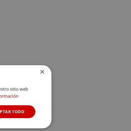
×
estro sitio web
formación
PTAR TODO
Cookies no