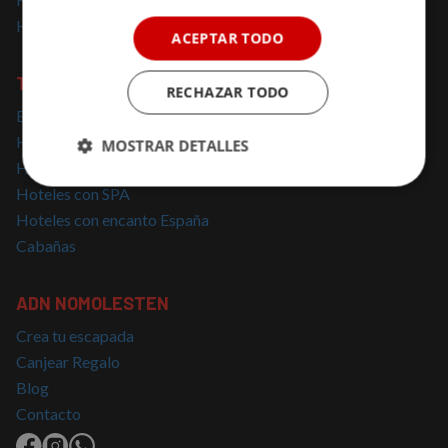
Hoteles solo para adultos
ACEPTAR TODO
TOP BÚSQUEDAS
RECHAZAR TODO
Escapadas cerca de Madrid
Hoteles con Encanto Cataluña
MOSTRAR DETALLES
Hoteles con Jacuzzi
Cookies
Cookies de
Hoteles con SPA
estrictamente
rendimiento
Hoteles con encanto España
necesarias
Cabañas
Cookies de
Cookies de
ADN NOMOLESTEN
preferencias
funcionalidad
Crea tu escapada
Canjear Regalo
Blog
Cookies no clasificadas
Contacto