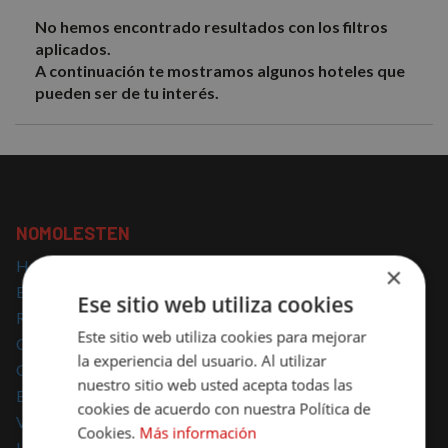
No hemos encontrado resultados con los filtros
aplicados.
A continuación te mostramos algunos hoteles que
pueden ser de tu interés.
NOMOLESTEN
Hoteles con encanto
×
Escapadas con encanto
Ese sitio web utiliza cookies
Regalar escapadas
Este sitio web utiliza cookies para mejorar
Casas Rurales con encanto
la experiencia del usuario. Al utilizar
Glamping
nuestro sitio web usted acepta todas las
Escapadas Románticas
cookies de acuerdo con nuestra Política de
Vacaciones Familiares
Cookies.
Más información
Hoteles para mascotas