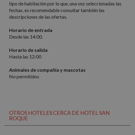
necesarias
tipo de habitación por lo que, una vez seleccionadas las
fechas, es recomendable consultar también las
descripciones de las ofertas.
Cookies de
Cookies de
preferencias
funcionalidad
Horario de entrada
Desde las 14:00.
Horario de salida
Cookies no clasificadas
Hasta las 12:00
Animales de compañía y mascotas
No permitidos
Cookies estrictamente necesarias
Cookies de rendimiento
Cookies de preferencias
OTROS HOTELES CERCA DE HOTEL SAN
ROQUE
Cookies de funcionalidad
Cookies no clasificadas