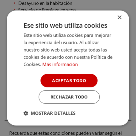
Desayuno en la habitación
Servicio de limpieza en seco
×
Servicio de lavandería
Traslado aeropuerto
Ese sitio web utiliza cookies
Habitaciones sin humo
Este sitio web utiliza cookies para mejorar
Recepción 24 horas
la experiencia del usuario. Al utilizar
Sauna
nuestro sitio web usted acepta todas las
Bar
Salas de reuniones / banquetes
cookies de acuerdo con nuestra Política de
Restaurante
Cookies.
Más información
Servicio de habitaciones
Desinfectante de manos en el alojamiento y zonas
ACEPTAR TODO
importantes
RECHAZAR TODO
CONDICIONES GENERALES DE HOTEL SAN
ROQUE
MOSTRAR DETALLES
Cookies
Cookies de
estrictamente
rendimiento
Recuerda que estas condiciones pueden variar según el