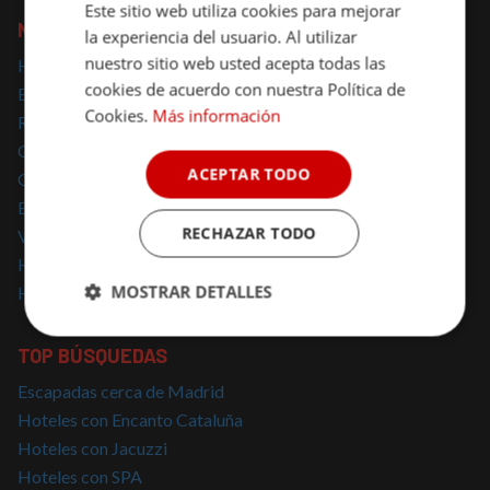
Este sitio web utiliza cookies para mejorar
NOMOLESTEN
la experiencia del usuario. Al utilizar
nuestro sitio web usted acepta todas las
Hoteles con encanto
cookies de acuerdo con nuestra Política de
Escapadas con encanto
Cookies.
Más información
Regalar escapadas
Casas Rurales con encanto
ACEPTAR TODO
Glamping
Escapadas Románticas
RECHAZAR TODO
Vacaciones Familiares
Hoteles para mascotas
MOSTRAR DETALLES
Hoteles solo para adultos
Cookies
Cookies de
TOP BÚSQUEDAS
estrictamente
rendimiento
necesarias
Escapadas cerca de Madrid
Hoteles con Encanto Cataluña
Hoteles con Jacuzzi
Cookies de
Cookies de
Hoteles con SPA
preferencias
funcionalidad