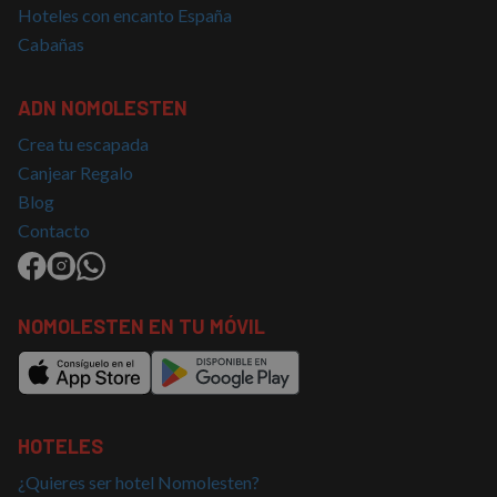
Hoteles con encanto España
Cabañas
Cookies no clasificadas
ADN NOMOLESTEN
Crea tu escapada
Canjear Regalo
Blog
Contacto
Cookies estrictamente necesarias
Cookies de rendimiento
Cookies de preferencias
Cookies de funcionalidad
NOMOLESTEN EN TU MÓVIL
Cookies no clasificadas
Las cookies estrictamente necesarias permiten la
funcionalidad básica del sitio web, como el inicio de
sesión del usuario y la gestión de cuentas. El sitio
HOTELES
web no puede utilizarse correctamente sin las
cookies estrictamente necesarias.
¿Quieres ser hotel Nomolesten?