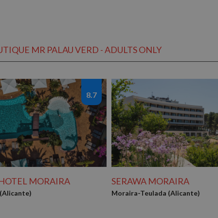
TIQUE MR PALAU VERD - ADULTS ONLY
8.7
 HOTEL MORAIRA
SERAWA MORAIRA
(Alicante)
Moraira-Teulada (Alicante)