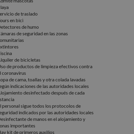
dmite mascotas
s de funcionalidad
laya
ervicio de traslado
ours en bici
 del usuario y la
etectores de humo
ámaras de seguridad en las zonas
omunitarias
xtintores
el lenguaje PHP.
ue se utiliza para
iscina
. Normalmente es un
lquiler de bicicletas
usa puede ser
 mantener un estado
so de productos de limpieza efectivos contra
nas.
l coronavirus
e para recordar las
opa de cama, toallas y otra colada lavadas
os visitantes. Es
egún indicaciones de las autoridades locales
-Script.com
lojamiento desinfectado después de cada
stancia
l personal sigue todos los protocolos de
cripción
eguridad indicados por las autoridades locales
esinfectante de manos en el alojamiento y
onas importantes
r el estado de la
 publicitarios,
ay kit de primeros auxilios