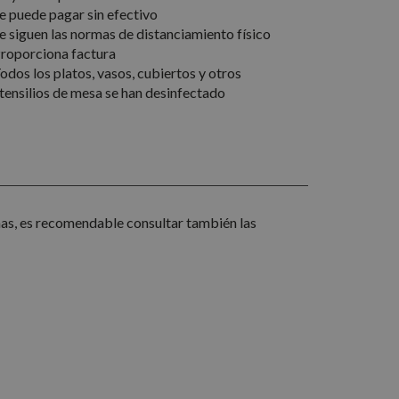
e puede pagar sin efectivo
niversal Analytics,
 de análisis de
e siguen las normas de distanciamiento físico
istinguir usuarios
información sobre
roporciona factura
amente como
cidad que el usuario
itud de página en un
odos los platos, vasos, cubiertos y otros
tes, sesiones y
tensilios de mesa se han desinfectado
información sobre
cidad que el usuario
chas, es recomendable consultar también las