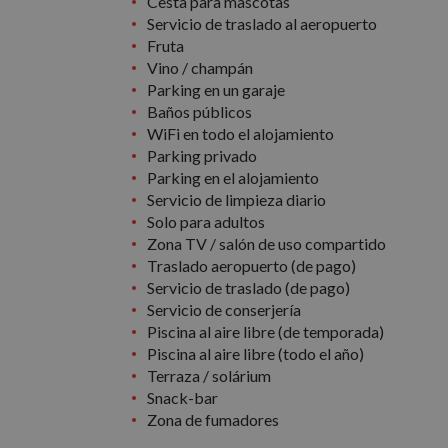
Cesta para mascotas
Cookies estrictam
Servicio de traslado al aeropuerto
Fruta
Vino / champán
Las cookies estrictam
gestión de cuentas. E
Parking en un garaje
Baños públicos
Nombre
WiFi en todo el alojamiento
Parking privado
PHPSESSID
Parking en el alojamiento
Servicio de limpieza diario
Solo para adultos
Zona TV / salón de uso compartido
CookieScriptConse
Traslado aeropuerto (de pago)
Servicio de traslado (de pago)
Servicio de conserjería
Piscina al aire libre (de temporada)
Piscina al aire libre (todo el año)
Nombre
Terraza / solárium
Nombre
g_state
Provee
Snack-bar
Nombre
Domini
Zona de fumadores
_ga_PET3GNK9C4
_fbp
Meta P