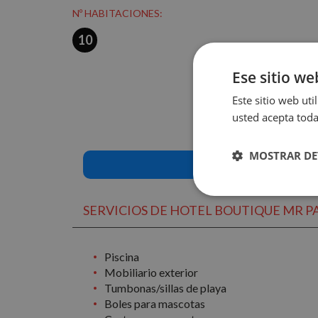
Nº HABITACIONES:
10
Ese sitio we
Este sitio web uti
usted acepta toda
MOSTRAR DE
Cookies
SERVICIOS DE HOTEL BOUTIQUE MR PA
estrictamente
necesarias
Piscina
Mobiliario exterior
Tumbonas/sillas de playa
Boles para mascotas