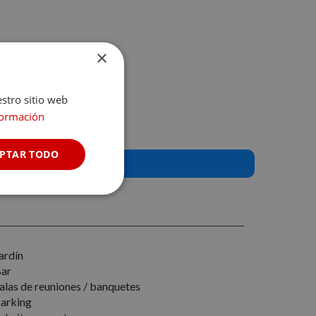
×
estro sitio web
formación
PTAR TODO
Cookies no
clasificadas
ardín
ar
alas de reuniones / banquetes
arking