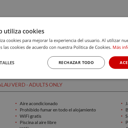
b utiliza cookies
liza cookies para mejorar la experiencia del usuario. Al utilizar nu
s las cookies de acuerdo con nuestra Política de Cookies.
Más in
SIN DISPONIBILIDADES PARA ESTAS FECHAS
TALLES
RECHAZAR TODO
ACE
MODIFICAR FECHAS
Cookies de
Cookies de
Cookies de
LAU VERD - ADULTS ONLY
rendimiento
preferencias
funcionalidad
Aire acondicionado
J
Prohibido fumar en todo el alojamiento
B
WiFi gratis
S
Piscina al aire libre
P