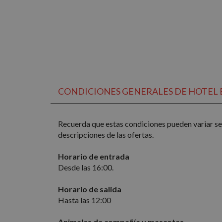
Inc.
_ga
.nomol
_gcl_au
Google
.nomol
IDE
Google
.doublec
CONDICIONES GENERALES DE HOTEL B
Recuerda que estas condiciones pueden variar seg
descripciones de las ofertas.
Horario de entrada
Desde las 16:00.
Horario de salida
Hasta las 12:00
Animales de compañía y mascotas