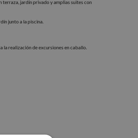
 terraza, jardín privado y amplias suites con
n junto a la piscina.
 la realización de excursiones en caballo.