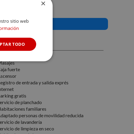
×
estro sitio web
formación
PTAR TODO
Cookies no
asajes
clasificadas
aja fuerte
scensor
egistro de entrada y salida exprés
nternet
arking gratis
ervicio de planchado
abitaciones familiares
s de funcionalidad
daptado personas de movilidad reducida
ervicio de lavandería
ervicio de limpieza en seco
 del usuario y la