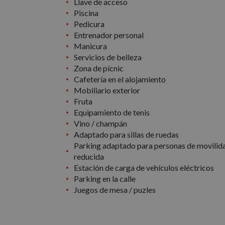
Llave de acceso
gestión de cuentas. E
Piscina
Pedicura
Nombre
Entrenador personal
PHPSESSID
Manicura
Servicios de belleza
Zona de pícnic
Cafetería en el alojamiento
Mobiliario exterior
CookieScriptConse
Fruta
Equipamiento de tenis
Vino / champán
Adaptado para sillas de ruedas
Parking adaptado para personas de movilid
Nombre
reducida
Nombre
g_state
Provee
Nombre
Estación de carga de vehículos eléctricos
Domini
_ga_PET3GNK9C4
Parking en la calle
_fbp
Meta P
Juegos de mesa / puzles
Inc.
_ga
.nomol
_gcl_au
Google
.nomol