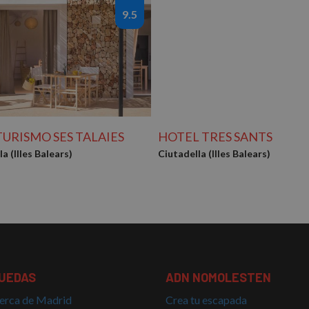
9.5
URISMO SES TALAIES
HOTEL TRES SANTS
a (Illes Balears)
Ciutadella (Illes Balears)
UEDAS
ADN NOMOLESTEN
erca de Madrid
Crea tu escapada