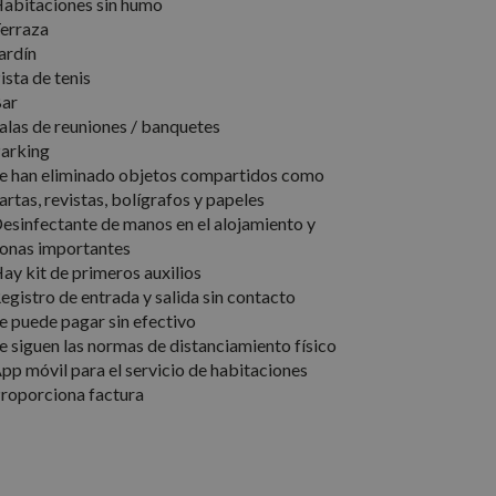
abitaciones sin humo
erraza
ardín
ista de tenis
el lenguaje PHP.
ar
ue se utiliza para
alas de reuniones / banquetes
. Normalmente es un
usa puede ser
arking
 mantener un estado
e han eliminado objetos compartidos como
nas.
artas, revistas, bolígrafos y papeles
e para recordar las
esinfectante de manos en el alojamiento y
os visitantes. Es
-Script.com
onas importantes
ay kit de primeros auxilios
egistro de entrada y salida sin contacto
e puede pagar sin efectivo
cripción
e siguen las normas de distanciamiento físico
pp móvil para el servicio de habitaciones
r el estado de la
roporciona factura
 publicitarios,
niversal Analytics,
 de análisis de
istinguir usuarios
información sobre
amente como
cidad que el usuario