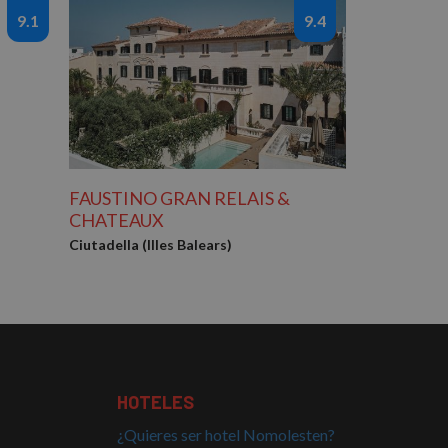
9.1
9.4
FAUSTINO GRAN RELAIS &
CHATEAUX
Ciutadella (Illes Balears)
HOTELES
¿Quieres ser hotel Nomolesten?