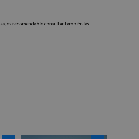
itud de página en un
tes, sesiones y
información sobre
cidad que el usuario
chas, es recomendable consultar también las