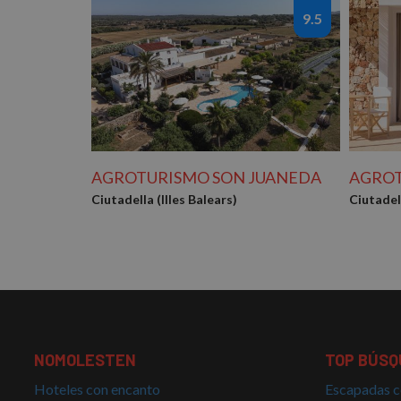
9.5
AGROTURISMO SON JUANEDA
AGROT
Ciutadella (Illes Balears)
Ciutadell
NOMOLESTEN
TOP BÚSQ
Hoteles con encanto
Escapadas c