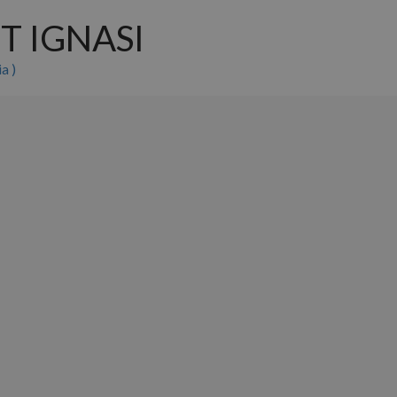
T IGNASI
a )