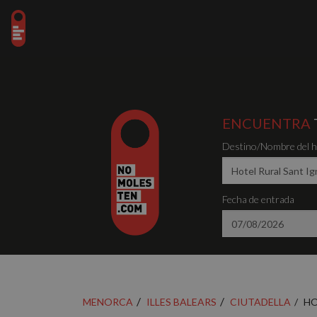
ENCUENTRA
Destino/Nombre del ho
Fecha de entrada
MENORCA
ILLES BALEARS
CIUTADELLA
HO