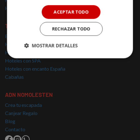
Hoteles solo para adultos
ACEPTAR TODO
TOP BÚSQUEDAS
RECHAZAR TODO
Escapadas cerca de Madrid
Hoteles con Encanto Cataluña
MOSTRAR DETALLES
Hoteles con Jacuzzi
Cookies
Cookies de
Hoteles con SPA
estrictamente
rendimiento
Hoteles con encanto España
necesarias
Cabañas
Cookies de
Cookies de
ADN NOMOLESTEN
preferencias
funcionalidad
Crea tu escapada
Canjear Regalo
Blog
Cookies no clasificadas
Contacto