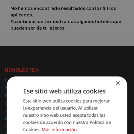
No hemos encontrado resultados con los filtros
aplicados.
A continuación te mostramos algunos hoteles que
pueden ser de tu interés.
NOMOLESTEN
Hoteles con encanto
×
Escapadas con encanto
Ese sitio web utiliza cookies
Regalar escapadas
Este sitio web utiliza cookies para mejorar
Casas Rurales con encanto
la experiencia del usuario. Al utilizar
Glamping
nuestro sitio web usted acepta todas las
Escapadas Románticas
cookies de acuerdo con nuestra Política de
Vacaciones Familiares
Cookies.
Más información
Hoteles para mascotas