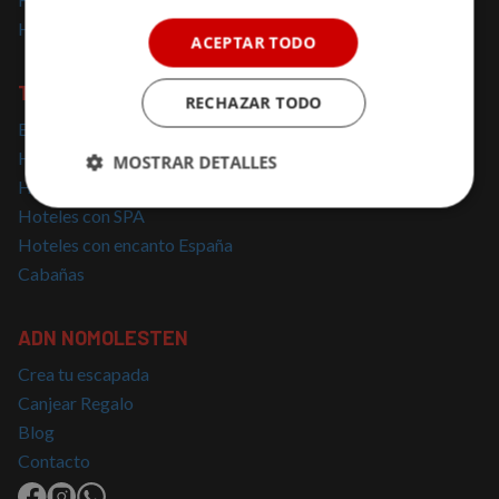
Hoteles solo para adultos
ACEPTAR TODO
TOP BÚSQUEDAS
RECHAZAR TODO
Escapadas cerca de Madrid
Hoteles con Encanto Cataluña
MOSTRAR DETALLES
Hoteles con Jacuzzi
Cookies
Cookies de
Hoteles con SPA
estrictamente
rendimiento
Hoteles con encanto España
necesarias
Cabañas
Cookies de
Cookies de
ADN NOMOLESTEN
preferencias
funcionalidad
Crea tu escapada
Canjear Regalo
Blog
Cookies no clasificadas
Contacto