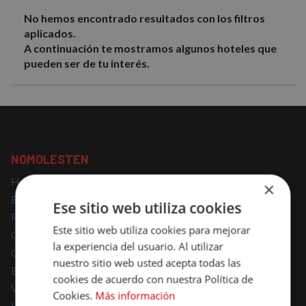
No hemos encontrado resultados con los filtros
aplicados.
A continuación te mostramos algunos hoteles que
pueden ser de tu interés.
NOMOLESTEN
Hoteles con encanto
×
Escapadas con encanto
Ese sitio web utiliza cookies
Regalar escapadas
Este sitio web utiliza cookies para mejorar
Casas Rurales con encanto
la experiencia del usuario. Al utilizar
Glamping
nuestro sitio web usted acepta todas las
Escapadas Románticas
cookies de acuerdo con nuestra Política de
Vacaciones Familiares
Cookies.
Más información
Hoteles para mascotas