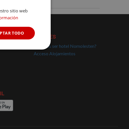
estro sitio web
formación
PTAR TODO
HOTELES
¿Quieres ser hotel Nomolesten?
Cookies no
Acceso Alojamientos
clasificadas
IL
s de funcionalidad
 del usuario y la