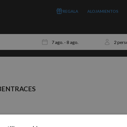
REGALA
ALOJAMIENTOS
BENTRACES
ros aplicados.
s que pueden ser de tu interés.