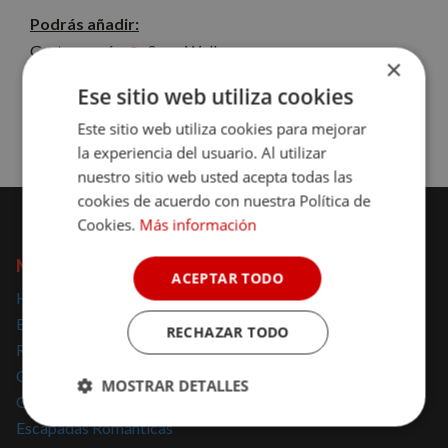
Podrás añadir:
Gastronomía
Spa - Wellness
+
×
Ese sitio web utiliza cookies
Desde 135€
Reserva ahora
Este sitio web utiliza cookies para mejorar
la experiencia del usuario. Al utilizar
nuestro sitio web usted acepta todas las
cookies de acuerdo con nuestra Política de
Cookies.
Más información
NOMOLESTEN
ACEPTAR TODO
Hoteles con encanto
Escapadas con encanto
RECHAZAR TODO
Regalar escapadas
Casas Rurales con encanto
MOSTRAR DETALLES
Glamping
Escapadas Románticas
Cookies
Cookies de
estrictamente
rendimiento