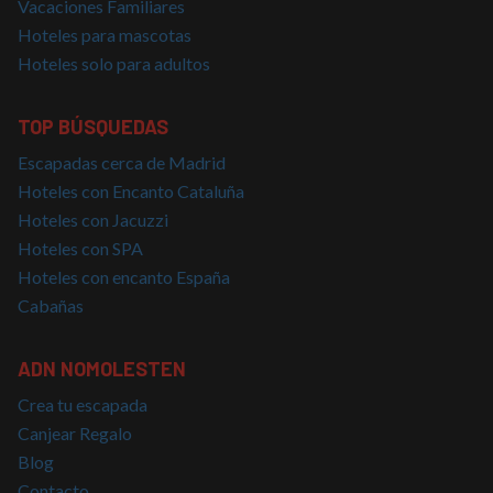
Vacaciones Familiares
necesarias
Hoteles para mascotas
Hoteles solo para adultos
Cookies de
Cookies de
preferencias
funcionalidad
TOP BÚSQUEDAS
Escapadas cerca de Madrid
Hoteles con Encanto Cataluña
Cookies no clasificadas
Hoteles con Jacuzzi
Hoteles con SPA
Hoteles con encanto España
Cabañas
Cookies estrictamente necesarias
ADN NOMOLESTEN
Cookies de rendimiento
Crea tu escapada
Cookies de preferencias
Canjear Regalo
Cookies de funcionalidad
Blog
Cookies no clasificadas
Contacto