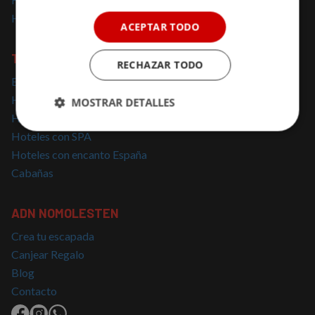
Hoteles solo para adultos
ACEPTAR TODO
TOP BÚSQUEDAS
RECHAZAR TODO
Escapadas cerca de Madrid
Hoteles con Encanto Cataluña
MOSTRAR DETALLES
Hoteles con Jacuzzi
Cookies
Cookies de
Hoteles con SPA
estrictamente
rendimiento
Hoteles con encanto España
necesarias
Cabañas
Cookies de
Cookies de
ADN NOMOLESTEN
preferencias
funcionalidad
Crea tu escapada
Canjear Regalo
Blog
Cookies no clasificadas
Contacto