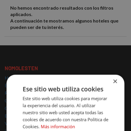
No hemos encontrado resultados con los filtros
aplicados.
A continuación te mostramos algunos hoteles que
pueden ser de tu interés.
NOMOLESTEN
Hoteles con encanto
×
Escapadas con encanto
Ese sitio web utiliza cookies
Regalar escapadas
Este sitio web utiliza cookies para mejorar
Casas Rurales con encanto
la experiencia del usuario. Al utilizar
Glamping
nuestro sitio web usted acepta todas las
Escapadas Románticas
cookies de acuerdo con nuestra Política de
Vacaciones Familiares
Cookies.
Más información
Hoteles para mascotas