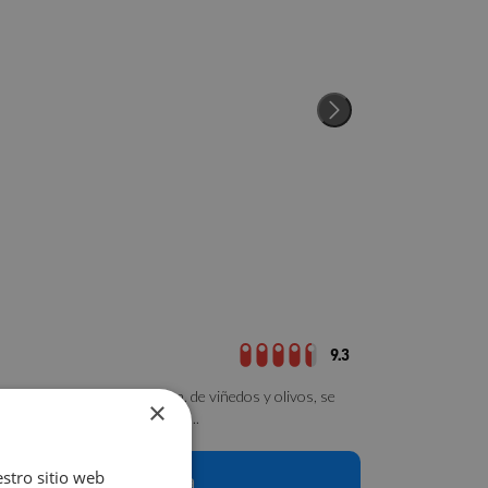
9.3
cado en una finca de 220 ha. de viñedos y olivos, se
×
a una escapada de enoturismo ...
estro sitio web
ponibilidad para la fecha