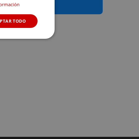
formación
ulta disponibilidad
PTAR TODO
Cookies no
clasificadas
s de funcionalidad
 del usuario y la