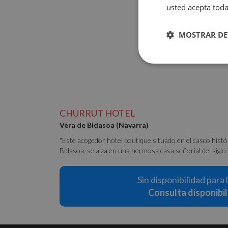
usted acepta toda
MOSTRAR DE
Cookies
estrictamente
necesarias
CHURRUT HOTEL
Vera de Bidasoa (Navarra)
"Este acogedor hotel boutique situado en el casco histó
Bidasoa, se alza en una hermosa casa señorial del siglo X
Cookies estrictam
Sin disponibilidad para 
Las cookies estrictam
Consulta disponibi
gestión de cuentas. E
Nombre