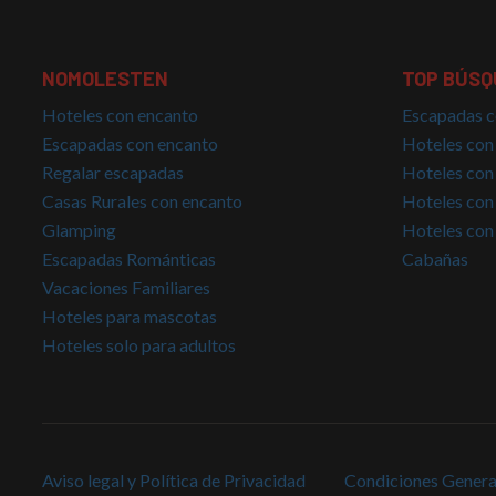
PHPSESSID
NOMOLESTEN
TOP BÚSQ
Hoteles con encanto
Escapadas c
CookieScriptConse
Escapadas con encanto
Hoteles con
Regalar escapadas
Hoteles con
Casas Rurales con encanto
Hoteles con
Glamping
Hoteles con
Nombre
Escapadas Románticas
Cabañas
Nombre
g_state
Provee
Nombre
Domini
Vacaciones Familiares
_ga_PET3GNK9C4
Hoteles para mascotas
_fbp
Meta P
Inc.
Hoteles solo para adultos
_ga
.nomol
_gcl_au
Google
.nomol
IDE
Google
.doublec
Aviso legal y Política de Privacidad
Condiciones Genera