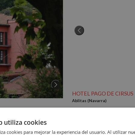
HOTEL PAGO DE CIRSUS
Ablitas (Navarra)
En un precioso chateau francés, ubi
alza este hotel boutique, ideal par
b utiliza cookies
liza cookies para mejorar la experiencia del usuario. Al utilizar nu
Sin dis