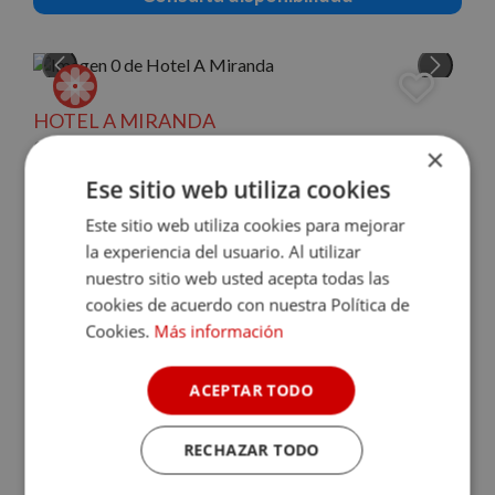
HOTEL A MIRANDA
Cariño (Coruña)
×
9.0
Ese sitio web utiliza cookies
En el corazón de la ría de Ortigueira, en el entorno natural de
Este sitio web utiliza cookies para mejorar
Cariño, encontramos este moderno hotel rural de 7
la experiencia del usuario. Al utilizar
habitaciones. En el interior nos ...
nuestro sitio web usted acepta todas las
cookies de acuerdo con nuestra Política de
Sin disponibilidad para la fecha
Cookies.
Más información
Consulta disponibilidad
ACEPTAR TODO
RECHAZAR TODO