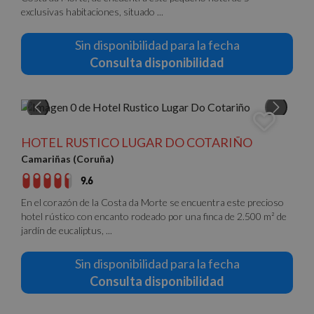
Cookies de preferencias
exclusivas habitaciones, situado ...
Cookies de funcionalidad
Sin disponibilidad para la fecha
Cookies no clasificadas
Consulta disponibilidad
Las cookies estrictamente necesarias permiten la
funcionalidad básica del sitio web, como el inicio de
sesión del usuario y la gestión de cuentas. El sitio
web no puede utilizarse correctamente sin las
cookies estrictamente necesarias.
Proveedor
/
HOTEL RUSTICO LUGAR DO COTARIÑO
Nombre
Vencimiento
Descrip
Dominio
Camariñas (Coruña)
PHPSESSID
Sesión
Cookie
PHP.net
generad
nomolesten.com
9.6
aplicac
basadas
En el corazón de la Costa da Morte se encuentra este precioso
lenguaj
hotel rústico con encanto rodeado por una finca de 2.500 m² de
Este es
identifi
jardín de eucaliptus, ...
de prop
general
utiliza 
Sin disponibilidad para la fecha
mantene
variable
Consulta disponibilidad
sesión 
usuario
Normal