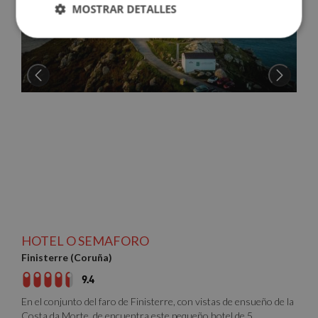
MOSTRAR DETALLES
Cookies
Cookies de
estrictamente
rendimiento
necesarias
Cookies de
Cookies de
preferencias
funcionalidad
Cookies no clasificadas
HOTEL O SEMAFORO
Finisterre (Coruña)
9.4
Cookies estrictamente necesarias
En el conjunto del faro de Finisterre, con vistas de ensueño de la
Cookies de rendimiento
Costa da Morte, de encuentra este pequeño hotel de 5