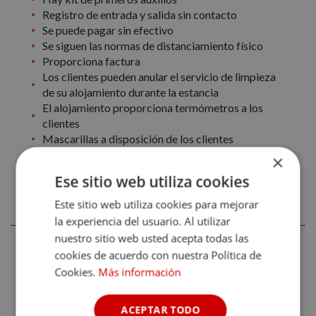
Registro de entrada y salida sin contacto
Se puede pagar sin efectivo
Se siguen las normas de distanciamiento físico
Proporciona factura
Los clientes pueden anular el servicio de limpieza
de su alojamiento durante la estancia
El alojamiento proporciona termómetros a los
clientes
Mascarillas a disposición de los clientes
×
Ese sitio web utiliza cookies
CONDICIONES GENERALES DE HOTEL
Este sitio web utiliza cookies para mejorar
BOUTIQUE CONDE DE LA CORTE
la experiencia del usuario. Al utilizar
nuestro sitio web usted acepta todas las
Recuerda que estas condiciones pueden variar según el
cookies de acuerdo con nuestra Política de
tipo de habitación por lo que, una vez seleccionadas las
Cookies.
Más información
fechas, es recomendable consultar también las
descripciones de las ofertas.
ACEPTAR TODO