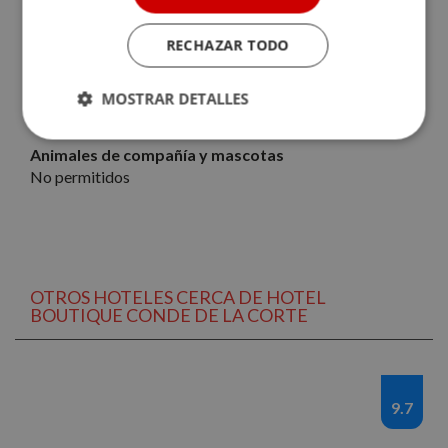
Horario de entrada
Desde las 16:30.
RECHAZAR TODO
Horario de salida
MOSTRAR DETALLES
Hasta las 11:00
Cookies
Cookies de
Animales de compañía y mascotas
estrictamente
rendimiento
necesarias
No permitidos
Cookies de
Cookies de
preferencias
funcionalidad
OTROS HOTELES CERCA DE HOTEL
BOUTIQUE CONDE DE LA CORTE
Cookies no clasificadas
9.7