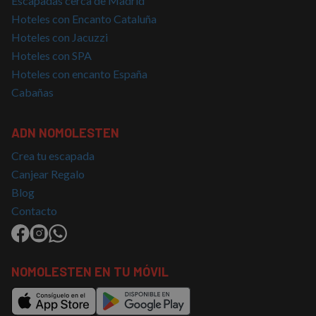
Escapadas cerca de Madrid
y cualquier
publicidad
Hoteles con Encanto Cataluña
que el
Hoteles con Jacuzzi
usuario final
haya visto
Hoteles con SPA
antes de
visitar dicho
Hoteles con encanto España
sitio web.
Cabañas
ADN NOMOLESTEN
Crea tu escapada
Canjear Regalo
Blog
Contacto
NOMOLESTEN EN TU MÓVIL