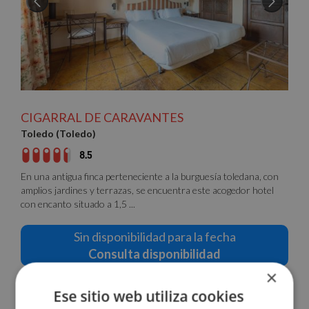
CIGARRAL DE CARAVANTES
Toledo (Toledo)
8.5
En una antigua finca perteneciente a la burguesía toledana, con
amplios jardines y terrazas, se encuentra este acogedor hotel
con encanto situado a 1,5 ...
Sin disponibilidad para la fecha
Consulta disponibilidad
×
Ese sitio web utiliza cookies