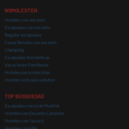
Proveedor
/
Nombre
Vencimiento
Descrip
Dominio
NOMOLESTEN
PHPSESSID
Sesión
Cookie
PHP.net
generad
nomolesten.com
Hoteles con encanto
aplicac
basadas
Escapadas con encanto
lenguaj
Regalar escapadas
Este es
identifi
Casas Rurales con encanto
de prop
general
Glamping
utiliza 
mantene
Escapadas Románticas
variable
sesión 
Vacaciones Familiares
usuario
Normal
Hoteles para mascotas
es un 
generad
Hoteles solo para adultos
azar, la
en que 
puede s
Política de Privacidad de Google
específi
TOP BÚSQUEDAS
sitio, p
buen e
Escapadas cerca de Madrid
es mant
estado 
Hoteles con Encanto Cataluña
inicio d
para un
Hoteles con Jacuzzi
usuario
páginas
Hoteles con SPA