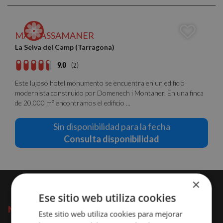
MAS PASSAMANER
La Selva del Camp (Tarragona)
9.0
(2)
Este lujoso hotel monumento se encuentra en un edificio
modernista construido por Domenech i Montaner. En una finca
de 20.000 m² encontramos el edificio ...
Sin disponibilidad para la fecha
Consulta disponibilidad
×
Ese sitio web utiliza cookies
NOMOLESTEN
Este sitio web utiliza cookies para mejorar