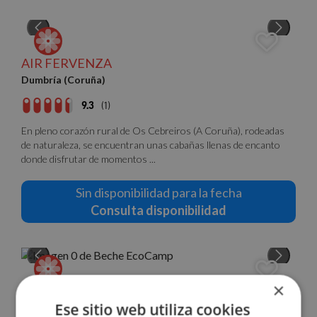
AIR FERVENZA
Dumbría (Coruña)
9.3
(1)
En pleno corazón rural de Os Cebreiros (A Coruña), rodeadas
de naturaleza, se encuentran unas cabañas llenas de encanto
donde disfrutar de momentos ...
Sin disponibilidad para la fecha
Consulta disponibilidad
×
BECHE ECOCAMP
Ese sitio web utiliza cookies
Abegondo (Coruña)