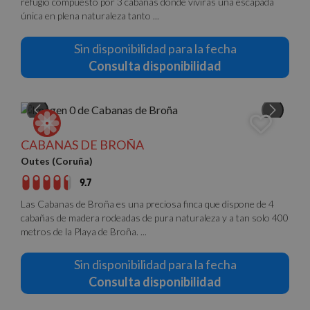
refugio compuesto por 3 cabañas donde vivirás una escapada
páginas
única en plena naturaleza tanto ...
CookieScriptConsent
4 semanas 2
El servi
CookieScript
días
Cookie-
nomolesten.com
Script.
Sin disponibilidad para la fecha
utiliza e
cookie 
Consulta disponibilidad
recordar
prefere
consent
de cook
los visi
Es nece
que el 
de cook
CABANAS DE BROÑA
Cookie-
Script.
Outes (Coruña)
funcion
correct
9.7
Las Cabanas de Broña es una preciosa finca que dispone de 4
cabañas de madera rodeadas de pura naturaleza y a tan solo 400
metros de la Playa de Broña. ...
Proveedor
/
Nombre
Vencimiento
Descripción
Dominio
Sin disponibilidad para la fecha
Proveedor
/
Nombre
Vencimiento
Descripció
g_state
nomolesten.com
5 meses 4
Proveedor
Dominio
/
Nombre
Vencimiento
Descripción
Consulta disponibilidad
semanas
Dominio
_ga_PET3GNK9C4
.nomolesten.com
1 año 1 mes
Google
Analytics
_fbp
2 meses 4
Utilizado por
Meta Platform