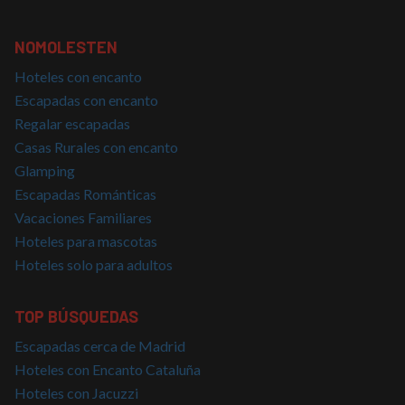
cada solici
de página 
IDE
1 año 1 mes
Esta cookie
Google LLC
un sitio y s
es
.doubleclick.net
utiliza para
NOMOLESTEN
establecida
calcular los
por
datos de
Doubleclick
Hoteles con encanto
visitantes,
y lleva a
sesiones y
cabo
Escapadas con encanto
campañas 
información
los inform
sobre cómo
Regalar escapadas
de análisis
el usuario
sitios.
Casas Rurales con encanto
final utiliza
el sitio web
Glamping
y cualquier
publicidad
Escapadas Románticas
que el
usuario final
Vacaciones Familiares
haya visto
antes de
Hoteles para mascotas
visitar dicho
sitio web.
Hoteles solo para adultos
TOP BÚSQUEDAS
Escapadas cerca de Madrid
Hoteles con Encanto Cataluña
Hoteles con Jacuzzi