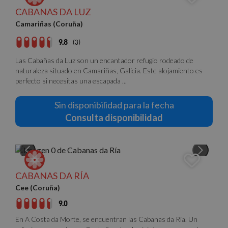
Proveedor
/
CABANAS DA LUZ
Nombre
Vencimiento
Descrip
Dominio
Camariñas (Coruña)
PHPSESSID
Sesión
Cookie
PHP.net
generad
nomolesten.com
9.8
(3)
aplicac
basadas
lenguaj
Las Cabañas da Luz son un encantador refugio rodeado de
Este es
naturaleza situado en Camariñas, Galicia. Este alojamiento es
identifi
de prop
perfecto si necesitas una escapada ...
general
utiliza 
mantene
Sin disponibilidad para la fecha
variable
sesión 
Consulta disponibilidad
usuario
Normal
es un 
generad
azar, la
en que 
puede s
Política de Privacidad de Google
específi
CABANAS DA RÍA
sitio, p
buen e
Cee (Coruña)
es mant
estado 
9.0
inicio d
para un
En A Costa da Morte, se encuentran las Cabanas da Ría. Un
usuario