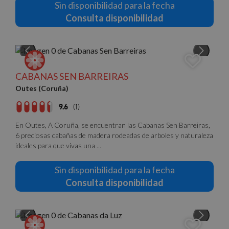
preferencias
funcionalidad
Sin disponibilidad para la fecha
Consulta disponibilidad
Cookies no clasificadas
CABANAS SEN BARREIRAS
Outes (Coruña)
9.6
(1)
Cookies estrictamente necesarias
En Outes, A Coruña, se encuentran las Cabanas Sen Barreiras,
Cookies de rendimiento
6 preciosas cabañas de madera rodeadas de arboles y naturaleza
Cookies de preferencias
ideales para que vivas una ...
Cookies de funcionalidad
Sin disponibilidad para la fecha
Cookies no clasificadas
Consulta disponibilidad
Las cookies estrictamente necesarias permiten la
funcionalidad básica del sitio web, como el inicio de
sesión del usuario y la gestión de cuentas. El sitio
web no puede utilizarse correctamente sin las
cookies estrictamente necesarias.