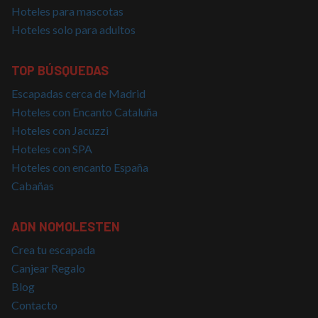
Hoteles para mascotas
Hoteles solo para adultos
Cookies estrictamente necesarias
TOP BÚSQUEDAS
Cookies de rendimiento
Escapadas cerca de Madrid
Cookies de preferencias
Hoteles con Encanto Cataluña
Cookies de funcionalidad
Hoteles con Jacuzzi
Cookies no clasificadas
Hoteles con SPA
Hoteles con encanto España
Las cookies estrictamente necesarias permiten la
funcionalidad básica del sitio web, como el inicio de
Cabañas
sesión del usuario y la gestión de cuentas. El sitio
web no puede utilizarse correctamente sin las
cookies estrictamente necesarias.
ADN NOMOLESTEN
Proveedor
/
Nombre
Vencimiento
Descrip
Crea tu escapada
Dominio
Canjear Regalo
PHPSESSID
Sesión
Cookie
PHP.net
generad
nomolesten.com
Blog
aplicac
basadas
Contacto
lenguaj