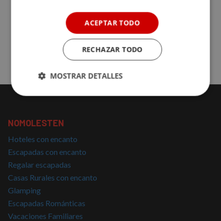
para niños y en la mayoría encontraréis menús adaptados
para los más pequeños.
ACEPTAR TODO
Reserva tu Escapada familiar con Nomolesten!
RECHAZAR TODO
MOSTRAR DETALLES
Cookies
Cookies de
estrictamente
rendimiento
necesarias
NOMOLESTEN
Hoteles con encanto
Cookies de
Cookies de
Escapadas con encanto
preferencias
funcionalidad
Regalar escapadas
Casas Rurales con encanto
Glamping
Cookies no clasificadas
Escapadas Románticas
Vacaciones Familiares