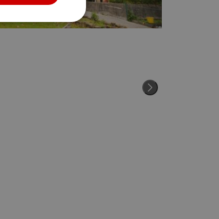
Cookies no
clasificadas
s de funcionalidad
 del usuario y la
el lenguaje PHP.
ue se utiliza para
. Normalmente es un
usa puede ser
 mantener un estado
nas.