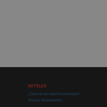
HOTELES
¿Quieres ser hotel Nomolesten?
Acceso Alojamientos