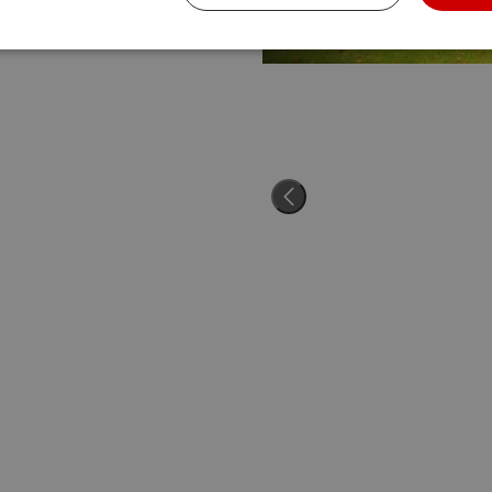
Cookies de
Cookies de
Cookies de
rendimiento
preferencias
funcionalidad
ente necesarias
Cookies de rendimiento
Cookies de preferencias
Cookie
Cookies no clasificadas
ente necesarias permiten la funcionalidad básica del sitio web, como el inicio de sesión
l sitio web no puede utilizarse correctamente sin las cookies estrictamente necesarias.
Proveedor
/
Vencimiento
Descripción
Dominio
Sesión
Cookie generada por aplicaciones basadas en 
PHP.net
Este es un identificador de propósito general q
nomolesten.com
mantener las variables de sesión del usuario
número generado al azar, la forma en que se 
específico del sitio, pero un buen ejemplo es
de inicio de sesión para un usuario entre pági