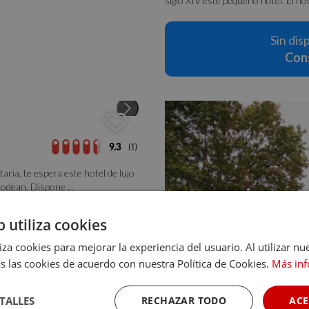
siglo XIV este pequeño hotel. El hote
Sin dis
Cons
9.3
(1)
ria, te espera este hotel de lujo
rodean. Dispone ...
b utiliza cookies
la fecha
lidad
liza cookies para mejorar la experiencia del usuario. Al utilizar nu
s las cookies de acuerdo con nuestra Política de Cookies.
Más in
TALLES
RECHAZAR TODO
ACE