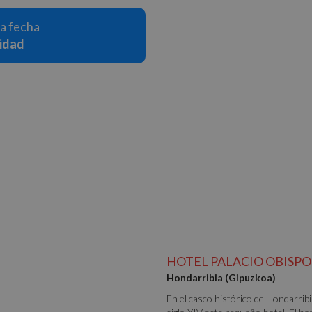
la fecha
lidad
HOTEL PALACIO OBISPO
Hondarribia (Gipuzkoa)
En el casco histórico de Hondarribia