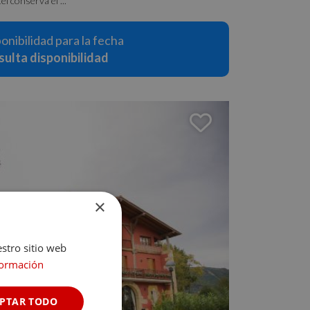
l conserva el ...
ponibilidad para la fecha
ulta disponibilidad
×
estro sitio web
formación
PTAR TODO