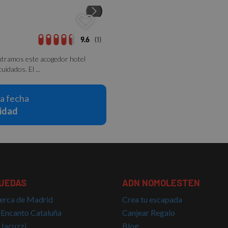
9.6
(1)
ontramos este acogedor hotel
idados. El ...
la fecha
lidad
UEDAS
ADN NOMOLESTEN
erca de Madrid
Crea tu escapada
 Encanto Cataluña
Canjear Regalo
 Jacuzzi
Blog