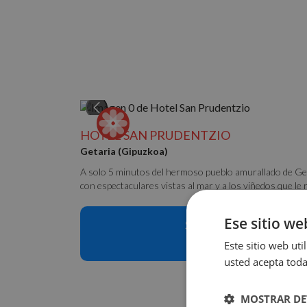
HOTEL SAN PRUDENTZIO
Getaria (Gipuzkoa)
A solo 5 minutos del hermoso pueblo amurallado de Geta
con espectaculares vistas al mar y a los viñedos que le 
Ese sitio we
Sin disponibilidad para 
Consulta disponibi
Este sitio web uti
usted acepta toda
MOSTRAR DE