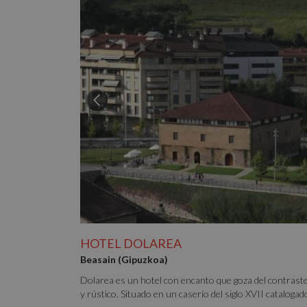
HOTEL DOLAREA
Beasain (Gipuzkoa)
Dolarea es un hotel con encanto que goza del contraste
y rústico. Situado en un caserío del siglo XVII catalogad