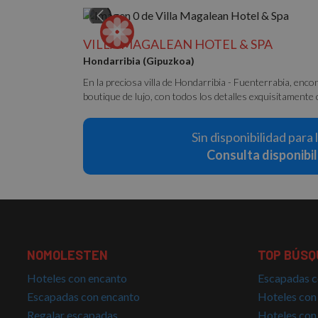
VILLA MAGALEAN HOTEL & SPA
Hondarribia (Gipuzkoa)
En la preciosa villa de Hondarribia - Fuenterrabia, enc
boutique de lujo, con todos los detalles exquisitamente cu
Sin disponibilidad para 
Consulta disponibi
NOMOLESTEN
TOP BÚSQ
Hoteles con encanto
Escapadas c
Escapadas con encanto
Hoteles con
Regalar escapadas
Hoteles con